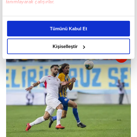
tanımlayarak çalışırlar.
Bu çerezlere izin vermeniz halinde sizlere özel
kişiselleştirilmiş reklamlar sunabilir, sayfalarımızda sizlere
Tümünü Kabul Et
daha iyi reklam deneyimi yaşatabiliriz. Bunu yaparken
amacımızın size daha iyi bir reklam deneyimi sunmak
olduğunu ve sizlere en iyi içerikleri sunabilmek adına
Kişiselleştir
elimizden gelen çabayı gösterdiğimizi ve bu noktada,
reklamların maliyetlerimizi karşılamak noktasında tek gelir
kalemimiz olduğunu sizlere hatırlatmak isteriz.
Her halükârda, kullanıcılar, bu çerezlere izin vermedikleri
takdirde, kullanıcılara hedefli reklamlar
gösterilmeyecektir."
Sizlere daha iyi bir hizmet sunabilmek için İnternet
Sitemizde kendimize ve üçüncü kişilere ait çerezler
kullanılmaktadır. Bu çerezler vasıtasıyla çeşitli kişisel
verileriniz işlenmekte olup gerekli olan çerezler bilgi