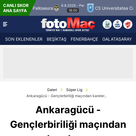
CANLI SKOR
.2026 - Per
CS Universitatea Craiova 1948
FC Inter Turku
ANA SAYFA
18:00
SON EKLENENLER
BEŞİKTAŞ
FENERBAHÇE
GALATASARAY
Galeri
Süper Lig
Ankaragücü - Gençlerbiriliği maçından kareler...
Ankaragücü -
Gençlerbiriliği maçından