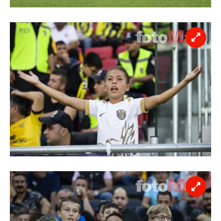
toplumu hizmetlerinin sunulması amacıyla
kullanılmaktadır. Diğer çerezler, sitemizin daha işlevsel
kılınması ve kişiselleştirilmesi ve sizlere yönelik
reklam/pazarlama faaliyetlerinin yapılması, amaçlarıyla
sınırlı olarak açık rızanız dahilinde kullanılacaktır.
Çerezlere ilişkin tercihlerinizi aşağıda yer alan panel
vasıtasıyla belirleyebilirsiniz. Çerezlere ilişkin detaylı bilgi
için Ayarlar butonuna tıklayabilir,
Çerez Bilgilendirme
Metnimizi
ziyaret edebilirsiniz.
6698 sayılı Kişisel Verilerin Korunması Kanunu uyarınca
hazırlanmış Aydınlatma Metnimizi okumak ve sitemizde
ilgili mevzuata uygun olarak kullanılan çerezlerle ilgili bilgi
almak için lütfen
tıklayınız
.