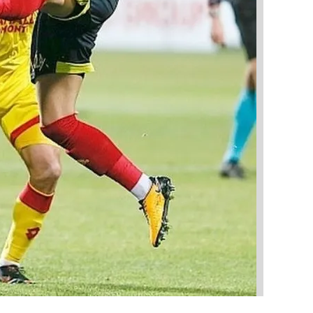
 çerezlerle ilgili bilgi almak için lütfen
tıklayınız
.