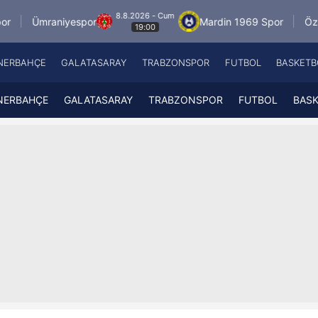
8.8.2026 - Cum
iyespor
Mardin 1969 Spor
Özbelsan Sivass
19:00
NERBAHÇE
GALATASARAY
TRABZONSPOR
FUTBOL
BASKETB
Beşiktaş
A
Fenerbahçe
A
NERBAHÇE
GALATASARAY
TRABZONSPOR
FUTBOL
BAS
Galatasaray
A
Trabzonspor
A
Futbol
A
Basketbol
Ziraat Türkiye Kupası
DİZİ
Diğer Sporlar