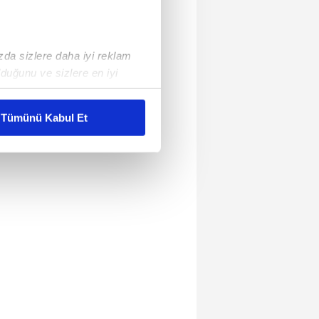
ızda sizlere daha iyi reklam
duğunu ve sizlere en iyi
liyetlerimizi karşılamak
Tümünü Kabul Et
ar gösterilmeyecektir."
çerezler kullanılmaktadır. Bu
u hizmetlerinin sunulması
i ve sizlere yönelik
nılacaktır.
kin detaylı bilgi için Ayarlar
ak ve sitemizde ilgili