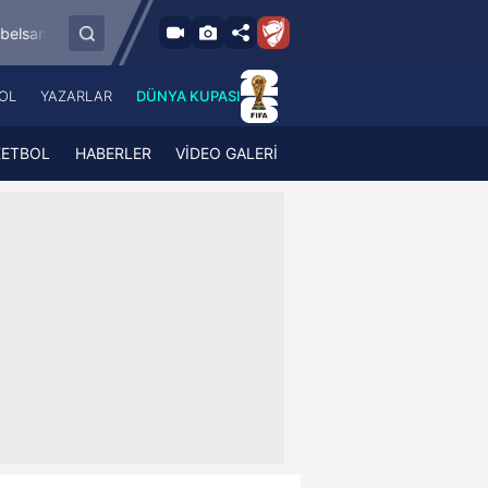
8.8.2026 - Cum
por
Esenler Erokspor
Hesap.com Antalyasp
19:00
OL
YAZARLAR
DÜNYA KUPASI
 Haber
A Haber Radyo
 Spor
A Spor Radyo
KETBOL
HABERLER
VİDEO GALERİ
TV
A News Radio
2TV
Radyo Turkuvaz
para
Turkuvaz Romantik
Turkuvaz Efsane
Vav Tv
Radyo Soft
Radyo Energy
Turkuvaz Anadolu