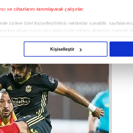
yıcı ve cihazlarını tanımlayarak çalışırlar.
guson'a geçmiş olsun mesajı!
de sizlere özel kişiselleştirilmiş reklamlar sunabilir, sayfalarım
aparken amacımızın size daha iyi bir reklam deneyimi sunmak ol
imizden gelen çabayı gösterdiğimizi ve bu noktada, reklamların ma
olduğunu sizlere hatırlatmak isteriz.
Kişiselleştir
çerezlere izin vermedikleri takdirde, kullanıcılara hedefli reklaml
abilmek için İnternet Sitemizde kendimize ve üçüncü kişilere ait 
isel verileriniz işlenmekte olup gerekli olan çerezler bilgi toplum
 çerezler, sitemizin daha işlevsel kılınması ve kişiselleştirilmes
 yapılması, amaçlarıyla sınırlı olarak açık rızanız dahilinde kulla
aşağıda yer alan panel vasıtasıyla belirleyebilirsiniz. Çerezlere iliş
lgilendirme Metnimizi
ziyaret edebilirsiniz.
Korunması Kanunu uyarınca hazırlanmış Aydınlatma Metnimizi okum