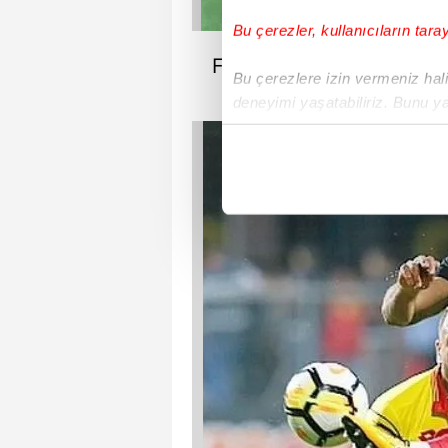
Bu çerezler, kullanıcıların tara
Fatih Terim'den Alex Fer
Bu çerezlere izin vermeniz halin
deneyimi yaşatabiliriz. Bunu y
içerikleri sunabilmek adına el
noktasında tek gelir kalemimiz 
Her halükârda, kullanıcılar, bu 
Sizlere daha iyi bir hizmet sun
çerezler vasıtasıyla çeşitli kiş
amacıyla kullanılmaktadır. Diğer
reklam/pazarlama faaliyetlerinin
Çerezlere ilişkin tercihlerinizi 
butonuna tıklayabilir,
Çerez Bi
6698 sayılı Kişisel Verilerin 