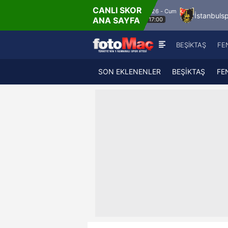
CANLI SKOR
8.8.2026 - Cum
a FK
Bandırmaspor
İstanbulspor
Ümran
ANA SAYFA
17:00
BEŞİKTAŞ
FE
SON EKLENENLER
BEŞİKTAŞ
FE