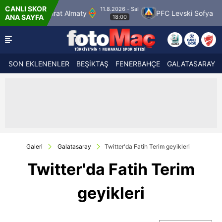
CANLI SKOR
1.8.2026 - Sal
11.8.2026 - Sa
PFC Levski Sofya
Sabah Masazir
ANA SAYFA
18:00
19:00
SON EKLENENLER
BEŞİKTAŞ
FENERBAHÇE
GALATASARAY
Galeri
Galatasaray
Twitter'da Fatih Terim geyikleri
Twitter'da Fatih Terim
geyikleri