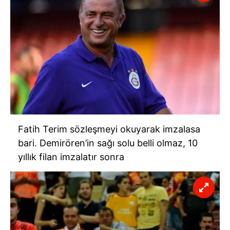
kullanılmaktadır. Bu çerezler vasıtasıyla çeşitli kişisel
verileriniz işlenmekte olup gerekli olan çerezler bilgi
toplumu hizmetlerinin sunulması amacıyla
kullanılmaktadır. Diğer çerezler, sitemizin daha işlevsel
kılınması ve kişiselleştirilmesi ve sizlere yönelik
reklam/pazarlama faaliyetlerinin yapılması, amaçlarıyla
sınırlı olarak açık rızanız dahilinde kullanılacaktır.
Çerezlere ilişkin tercihlerinizi aşağıda yer alan panel
vasıtasıyla belirleyebilirsiniz. Çerezlere ilişkin detaylı bilgi
için Ayarlar butonuna tıklayabilir,
Çerez Bilgilendirme
Fatih Terim sözleşmeyi okuyarak imzalasa
Metnimizi
ziyaret edebilirsiniz.
bari. Demirören’in sağı solu belli olmaz, 10
yıllık filan imzalatır sonra
6698 sayılı Kişisel Verilerin Korunması Kanunu uyarınca
hazırlanmış Aydınlatma Metnimizi okumak ve sitemizde
ilgili mevzuata uygun olarak kullanılan çerezlerle ilgili bilgi
almak için lütfen
tıklayınız
.