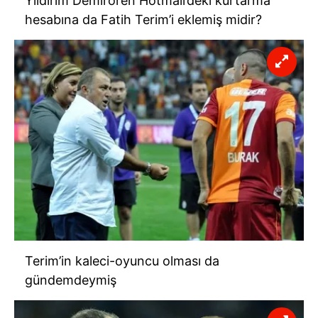
Yıldırım Demirören Hotmail’deki kurtarma
hesabına da Fatih Terim’i eklemiş midir?
Terim’in kaleci-oyuncu olması da
gündemdeymiş