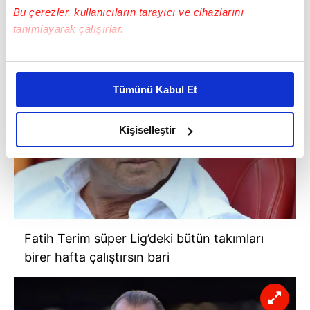
Basketbol Takımı'nı da çalıştıracağını açıkladı
Bu çerezler, kullanıcıların tarayıcı ve cihazlarını
tanımlayarak çalışırlar.
Bu çerezlere izin vermeniz halinde sizlere özel
kişiselleştirilmiş reklamlar sunabilir, sayfalarımızda sizlere
Tümünü Kabul Et
daha iyi reklam deneyimi yaşatabiliriz. Bunu yaparken
amacımızın size daha iyi bir reklam deneyimi sunmak
olduğunu ve sizlere en iyi içerikleri sunabilmek adına
Kişiselleştir
elimizden gelen çabayı gösterdiğimizi ve bu noktada,
reklamların maliyetlerimizi karşılamak noktasında tek gelir
kalemimiz olduğunu sizlere hatırlatmak isteriz.
Her halükârda, kullanıcılar, bu çerezlere izin vermedikleri
takdirde, kullanıcılara hedefli reklamlar
Fatih Terim süper Lig’deki bütün takımları
gösterilmeyecektir."
birer hafta çalıştırsın bari
Sizlere daha iyi bir hizmet sunabilmek için İnternet
Sitemizde kendimize ve üçüncü kişilere ait çerezler