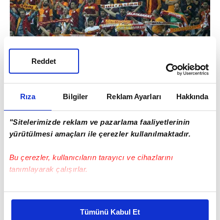
Reddet
Rıza
Bilgiler
Reklam Ayarları
Hakkında
Tedavisi tamamlanan Maicon'un idmanın
tamamında yer aldığı, Kasımpaşa maçında
"Sitelerimizde reklam ve pazarlama faaliyetlerinin
aldığı darbe nedeniyle ağrıları bulunan Emre
yürütülmesi amaçları ile çerezler kullanılmaktadır.
Akbaba'nın ise salonda çalıştığı belirtildi.
Bu çerezler, kullanıcıların tarayıcı ve cihazlarını
tanımlayarak çalışırlar.
Bu çerezlere izin vermeniz halinde sizlere özel
kişiselleştirilmiş reklamlar sunabilir, sayfalarımızda sizlere
Tümünü Kabul Et
daha iyi reklam deneyimi yaşatabiliriz. Bunu yaparken