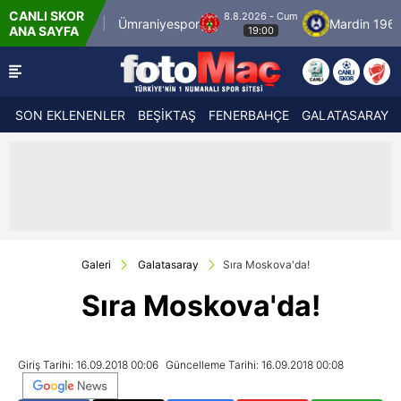
CANLI SKOR
8.8.2026 - Cum
stanbulspor
Ümraniyespor
Mardin 1969 Spo
ANA SAYFA
19:00
SON EKLENENLER
BEŞİKTAŞ
FENERBAHÇE
GALATASARAY
Galeri
Galatasaray
Sıra Moskova'da!
Sıra Moskova'da!
Giriş Tarihi: 16.09.2018 00:06
Güncelleme Tarihi: 16.09.2018 00:08