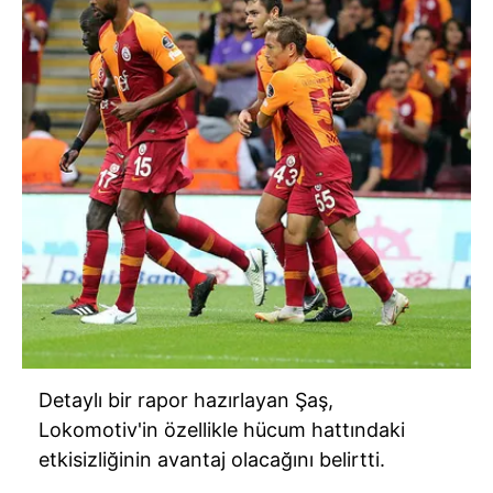
sınırlı olarak açık rızanız dahilinde kullanılacaktır.
Çerezlere ilişkin tercihlerinizi aşağıda yer alan panel
vasıtasıyla belirleyebilirsiniz. Çerezlere ilişkin detaylı bilgi
için Ayarlar butonuna tıklayabilir,
Çerez Bilgilendirme
Metnimizi
ziyaret edebilirsiniz.
6698 sayılı Kişisel Verilerin Korunması Kanunu uyarınca
hazırlanmış Aydınlatma Metnimizi okumak ve sitemizde
ilgili mevzuata uygun olarak kullanılan çerezlerle ilgili bilgi
almak için lütfen
tıklayınız
.
Detaylı bir rapor hazırlayan Şaş,
Lokomotiv'in özellikle hücum hattındaki
etkisizliğinin avantaj olacağını belirtti.