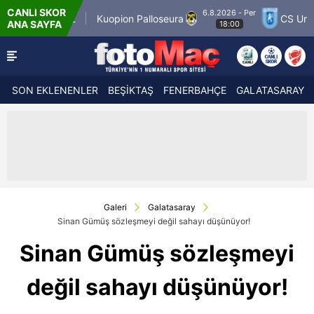
CANLI SKOR
6.8.2026 - Per
h 12
Kuopion Palloseura
CS Universitatea C
ANA SAYFA
18:00
SON EKLENENLER
BEŞİKTAŞ
FENERBAHÇE
GALATASARAY
Galeri
Galatasaray
Sinan Gümüş sözleşmeyi değil sahayı düşünüyor!
Sinan Gümüş sözleşmeyi
değil sahayı düşünüyor!