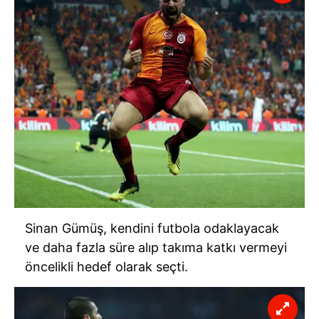
Sizlere daha iyi bir hizmet sunabilmek için İnternet
Sitemizde kendimize ve üçüncü kişilere ait çerezler
kullanılmaktadır. Bu çerezler vasıtasıyla çeşitli kişisel
verileriniz işlenmekte olup gerekli olan çerezler bilgi
toplumu hizmetlerinin sunulması amacıyla
kullanılmaktadır. Diğer çerezler, sitemizin daha işlevsel
kılınması ve kişiselleştirilmesi ve sizlere yönelik
reklam/pazarlama faaliyetlerinin yapılması, amaçlarıyla
sınırlı olarak açık rızanız dahilinde kullanılacaktır.
Çerezlere ilişkin tercihlerinizi aşağıda yer alan panel
vasıtasıyla belirleyebilirsiniz. Çerezlere ilişkin detaylı bilgi
için Ayarlar butonuna tıklayabilir,
Çerez Bilgilendirme
Sinan Gümüş, kendini futbola odaklayacak
Metnimizi
ziyaret edebilirsiniz.
ve daha fazla süre alıp takıma katkı vermeyi
öncelikli hedef olarak seçti.
6698 sayılı Kişisel Verilerin Korunması Kanunu uyarınca
hazırlanmış Aydınlatma Metnimizi okumak ve sitemizde
ilgili mevzuata uygun olarak kullanılan çerezlerle ilgili bilgi