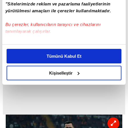
geçmesi nedeniyle birçok olayı sineye çeken
"Sitelerimizde reklam ve pazarlama faaliyetlerinin
Sinan, Garry Rodrigues'e zam yapılmasından
yürütülmesi amaçları ile çerezler kullanılmaktadır.
sonra bile bu durumu bir koz olarak
Bu çerezler, kullanıcıların tarayıcı ve cihazlarını
kullanmadı.
tanımlayarak çalışırlar.
Bu çerezlere izin vermeniz halinde sizlere özel
kişiselleştirilmiş reklamlar sunabilir, sayfalarımızda sizlere
Tümünü Kabul Et
daha iyi reklam deneyimi yaşatabiliriz. Bunu yaparken
amacımızın size daha iyi bir reklam deneyimi sunmak
olduğunu ve sizlere en iyi içerikleri sunabilmek adına
Kişiselleştir
elimizden gelen çabayı gösterdiğimizi ve bu noktada,
reklamların maliyetlerimizi karşılamak noktasında tek gelir
kalemimiz olduğunu sizlere hatırlatmak isteriz.
Her halükârda, kullanıcılar, bu çerezlere izin vermedikleri
takdirde, kullanıcılara hedefli reklamlar
gösterilmeyecektir."