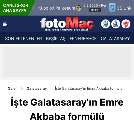
CANLI SKOR
6.8.2026 - Per
h 12
Kuopion Palloseura
CS Universitatea C
ANA SAYFA
18:00
SON EKLENENLER
BEŞİKTAŞ
FENERBAHÇE
GALATASARAY
Galeri
Galatasaray
İşte Galatasaray'ın Emre Akbaba formülü
İşte Galatasaray'ın Emre
Akbaba formülü