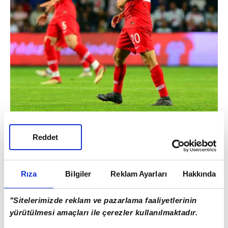
Akdeniz temsilcisinin bu teklife vereceği
Reddet
cevap ise merakla bekleniyor.
Rıza
Bilgiler
Reklam Ayarları
Hakkında
"Sitelerimizde reklam ve pazarlama faaliyetlerinin
yürütülmesi amaçları ile çerezler kullanılmaktadır.