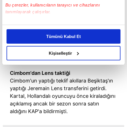
Bu çerezler, kullanıcıların tarayıcı ve cihazlarını
tanımlayarak çalışırlar.
Bu çerezlere izin vermeniz halinde sizlere özel
kişiselleştirilmiş reklamlar sunabilir, sayfalarımızda sizlere
Tümünü Kabul Et
daha iyi reklam deneyimi yaşatabiliriz. Bunu yaparken
amacımızın size daha iyi bir reklam deneyimi sunmak
olduğunu ve sizlere en iyi içerikleri sunabilmek adına
Kişiselleştir
elimizden gelen çabayı gösterdiğimizi ve bu noktada,
reklamların maliyetlerimizi karşılamak noktasında tek gelir
Cimbom'dan Lens taktiği
kalemimiz olduğunu sizlere hatırlatmak isteriz.
Cimbom'un yaptığı teklif akıllara Beşiktaş'ın
Her halükârda, kullanıcılar, bu çerezlere izin vermedikleri
yaptığı Jeremain Lens transferini getirdi.
takdirde, kullanıcılara hedefli reklamlar
Kartal, Hollandalı oyuncuyu önce kiraladığını
gösterilmeyecektir."
açıklamış ancak bir sezon sonra satın
aldığını KAP'a bildirmişti.
Sizlere daha iyi bir hizmet sunabilmek için İnternet
Sitemizde kendimize ve üçüncü kişilere ait çerezler