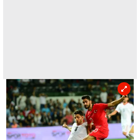
kullanılmaktadır. Bu çerezler vasıtasıyla çeşitli kişisel
verileriniz işlenmekte olup gerekli olan çerezler bilgi
toplumu hizmetlerinin sunulması amacıyla
kullanılmaktadır. Diğer çerezler, sitemizin daha işlevsel
kılınması ve kişiselleştirilmesi ve sizlere yönelik
reklam/pazarlama faaliyetlerinin yapılması, amaçlarıyla
sınırlı olarak açık rızanız dahilinde kullanılacaktır.
Çerezlere ilişkin tercihlerinizi aşağıda yer alan panel
vasıtasıyla belirleyebilirsiniz. Çerezlere ilişkin detaylı bilgi
için Ayarlar butonuna tıklayabilir,
Çerez Bilgilendirme
Metnimizi
ziyaret edebilirsiniz.
6698 sayılı Kişisel Verilerin Korunması Kanunu uyarınca
hazırlanmış Aydınlatma Metnimizi okumak ve sitemizde
ilgili mevzuata uygun olarak kullanılan çerezlerle ilgili bilgi
almak için lütfen
tıklayınız
.