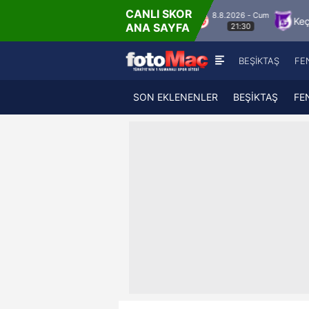
CANLI SKOR
8.8.2026 - Cum
Hesap.com Antalyaspor
Keçiörengücü
Al
ANA SAYFA
21:30
BEŞİKTAŞ
FE
SON EKLENENLER
BEŞİKTAŞ
FE