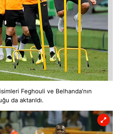
 çerezlerle ilgili bilgi almak için lütfen
tıklayınız
.
simleri Feghouli ve Belhanda'nın
ğu da aktarıldı.