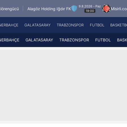
9.8.2026 - Paz
agöz Holding Iğdır FK
Misirli.com.tr Karagümrük
19:00
NERBAHÇE
GALATASARAY
TRABZONSPOR
FUTBOL
BASKETB
Beşiktaş
A
Fenerbahçe
A
NERBAHÇE
GALATASARAY
TRABZONSPOR
FUTBOL
BAS
Galatasaray
A
Trabzonspor
A
Futbol
A
Basketbol
Ziraat Türkiye Kupası
DİZİ
Diğer Sporlar