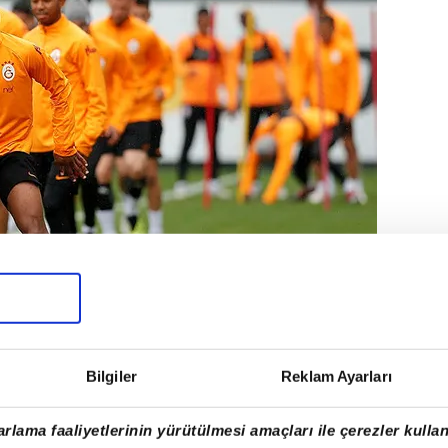
Bilgiler
Reklam Ayarları
içbir oyuncunun kulüpten alacağı
rlama faaliyetlerinin yürütülmesi amaçları ile çerezler kullan