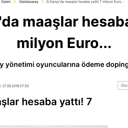
Galeri
Galatasaray
G.Saray'da maaşlar hesaba yattı! 7 milyon Euro...
'da maaşlar hesaba 
milyon Euro...
y yönetimi oyuncularına ödeme dopingi
: 27.09.2018 07:50
lar hesaba yattı! 7