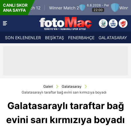
CANLI SKOR
6.8.2026 - Per
inner Match 12
Winner Match 2
Winner Mat
ANA SAYFA
22:00
SON EKLENENLER
BEŞİKTAŞ
FENERBAHÇE
GALATASARAY
Galeri
Galatasaray
Galatasaraylı taraftar bağ evini sarı kırmızıya boyadı
Galatasaraylı taraftar bağ
evini sarı kırmızıya boyadı