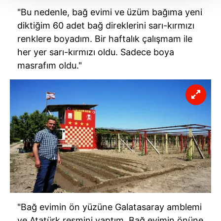
Her halükârda, kullanıcılar, bu çerezlere izin vermedikleri
"Bu nedenle, bağ evimi ve üzüm bağıma yeni
takdirde, kullanıcılara hedefli reklamlar
diktiğim 60 adet bağ direklerini sarı-kırmızı
gösterilmeyecektir."
renklere boyadım. Bir haftalık çalışmam ile
her yer sarı-kırmızı oldu. Sadece boya
Sizlere daha iyi bir hizmet sunabilmek için İnternet
masrafım oldu."
Sitemizde kendimize ve üçüncü kişilere ait çerezler
kullanılmaktadır. Bu çerezler vasıtasıyla çeşitli kişisel
verileriniz işlenmekte olup gerekli olan çerezler bilgi
toplumu hizmetlerinin sunulması amacıyla
kullanılmaktadır. Diğer çerezler, sitemizin daha işlevsel
kılınması ve kişiselleştirilmesi ve sizlere yönelik
reklam/pazarlama faaliyetlerinin yapılması, amaçlarıyla
sınırlı olarak açık rızanız dahilinde kullanılacaktır.
Çerezlere ilişkin tercihlerinizi aşağıda yer alan panel
vasıtasıyla belirleyebilirsiniz. Çerezlere ilişkin detaylı bilgi
için Ayarlar butonuna tıklayabilir,
Çerez Bilgilendirme
"Bağ evimin ön yüzüne Galatasaray amblemi
Metnimizi
ziyaret edebilirsiniz.
ve Atatürk resmini yaptım. Bağ evimin önüne