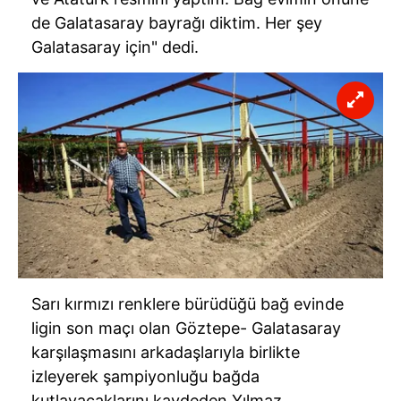
6698 sayılı Kişisel Verilerin Korunması Kanunu uyarınca
de Galatasaray bayrağı diktim. Her şey
hazırlanmış Aydınlatma Metnimizi okumak ve sitemizde
Galatasaray için" dedi.
ilgili mevzuata uygun olarak kullanılan çerezlerle ilgili bilgi
almak için lütfen
tıklayınız
.
Sarı kırmızı renklere bürüdüğü bağ evinde
ligin son maçı olan Göztepe- Galatasaray
karşılaşmasını arkadaşlarıyla birlikte
izleyerek şampiyonluğu bağda
kutlayacaklarını kaydeden Yılmaz,