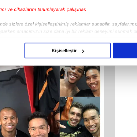
yıcı ve cihazlarını tanımlayarak çalışırlar.
de sizlere özel kişiselleştirilmiş reklamlar sunabilir, sayfalarım
aparken amacımızın size daha iyi bir reklam deneyimi sunmak ol
imizden gelen çabayı gösterdiğimizi ve bu noktada, reklamların ma
olduğunu sizlere hatırlatmak isteriz.
Kişiselleştir
çerezlere izin vermedikleri takdirde, kullanıcılara hedefli reklaml
abilmek için İnternet Sitemizde kendimize ve üçüncü kişilere ait 
isel verileriniz işlenmekte olup gerekli olan çerezler bilgi toplum
 çerezler, sitemizin daha işlevsel kılınması ve kişiselleştirilmes
 yapılması, amaçlarıyla sınırlı olarak açık rızanız dahilinde kulla
aşağıda yer alan panel vasıtasıyla belirleyebilirsiniz. Çerezlere iliş
lgilendirme Metnimizi
ziyaret edebilirsiniz.
Korunması Kanunu uyarınca hazırlanmış Aydınlatma Metnimizi okum