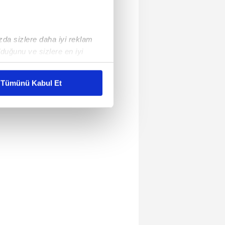
ızda sizlere daha iyi reklam
duğunu ve sizlere en iyi
liyetlerimizi karşılamak
Tümünü Kabul Et
ar gösterilmeyecektir."
çerezler kullanılmaktadır. Bu
u hizmetlerinin sunulması
i ve sizlere yönelik
nılacaktır.
kin detaylı bilgi için Ayarlar
ak ve sitemizde ilgili