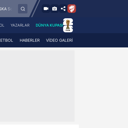
6.8.2026 - Per
FK Jablonec
FC RFS
Paide Linnameeskond
19:00
OL
YAZARLAR
DÜNYA KUPASI
 Haber
A Haber Radyo
 Spor
A Spor Radyo
KETBOL
HABERLER
VİDEO GALERİ
TV
A News Radio
2TV
Radyo Turkuvaz
para
Turkuvaz Romantik
Turkuvaz Efsane
Vav Tv
Radyo Soft
Radyo Energy
Turkuvaz Anadolu