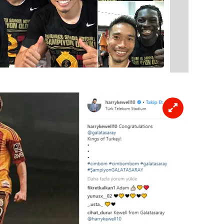
 çerezlerle ilgili bilgi almak için lütfen
tıklayınız
.