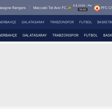
6.8.2026 - Per
rs
Maccabi Tel Aviv FC
PFC CSKA Sofia
19:00
NERBAHÇE
GALATASARAY
TRABZONSPOR
FUTBOL
BASKETB
Beşiktaş
A
Fenerbahçe
A
NERBAHÇE
GALATASARAY
TRABZONSPOR
FUTBOL
BAS
Galatasaray
A
Trabzonspor
A
Futbol
A
Basketbol
Ziraat Türkiye Kupası
DİZİ
Diğer Sporlar