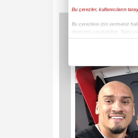
Bu çerezler, kullanıcıların tara
Bu çerezlere izin vermeniz halin
deneyimi yaşatabiliriz. Bunu y
içerikleri sunabilmek adına el
noktasında tek gelir kalemimiz 
Her halükârda, kullanıcılar, bu 
Sizlere daha iyi bir hizmet sun
çerezler vasıtasıyla çeşitli kiş
amacıyla kullanılmaktadır. Diğer
reklam/pazarlama faaliyetlerinin
Çerezlere ilişkin tercihlerinizi 
butonuna tıklayabilir,
Çerez Bi
6698 sayılı Kişisel Verilerin 