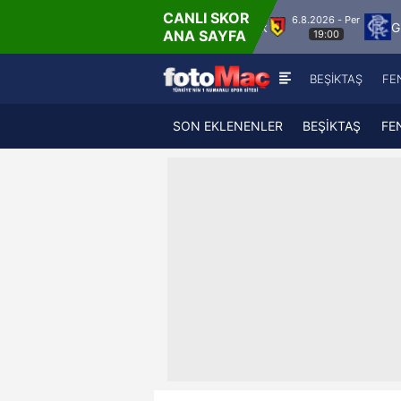
CANLI SKOR
6.8.2026 - Per
 Vaduz
Jagiellonia Bialystok
Glasgow Range
ANA SAYFA
19:00
BEŞİKTAŞ
FE
SON EKLENENLER
BEŞİKTAŞ
FE