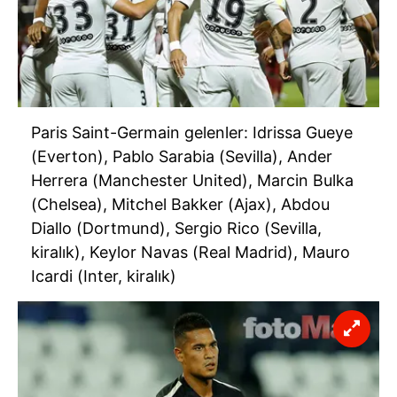
kılınması ve kişiselleştirilmesi ve sizlere yönelik
reklam/pazarlama faaliyetlerinin yapılması, amaçlarıyla
sınırlı olarak açık rızanız dahilinde kullanılacaktır.
Çerezlere ilişkin tercihlerinizi aşağıda yer alan panel
vasıtasıyla belirleyebilirsiniz. Çerezlere ilişkin detaylı bilgi
Paris Saint-Germain gelenler: Idrissa Gueye
için Ayarlar butonuna tıklayabilir,
Çerez Bilgilendirme
(Everton), Pablo Sarabia (Sevilla), Ander
Metnimizi
ziyaret edebilirsiniz.
Herrera (Manchester United), Marcin Bulka
(Chelsea), Mitchel Bakker (Ajax), Abdou
6698 sayılı Kişisel Verilerin Korunması Kanunu uyarınca
Diallo (Dortmund), Sergio Rico (Sevilla,
hazırlanmış Aydınlatma Metnimizi okumak ve sitemizde
kiralık), Keylor Navas (Real Madrid), Mauro
ilgili mevzuata uygun olarak kullanılan çerezlerle ilgili bilgi
almak için lütfen
tıklayınız
.
Icardi (Inter, kiralık)