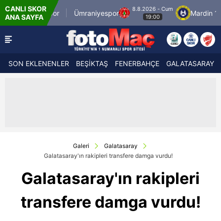
CANLI SKOR
8.8.2026 - Cum
stanbulspor
Ümraniyespor
Mardin 1969 Spo
ANA SAYFA
19:00
SON EKLENENLER
BEŞİKTAŞ
FENERBAHÇE
GALATASARAY
Galeri
Galatasaray
Galatasaray'ın rakipleri transfere damga vurdu!
Galatasaray'ın rakipleri
transfere damga vurdu!