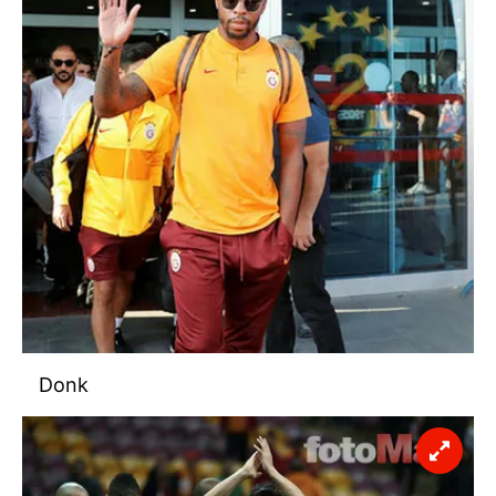
Sizlere daha iyi bir hizmet sunabilmek için İnternet
Sitemizde kendimize ve üçüncü kişilere ait çerezler
kullanılmaktadır. Bu çerezler vasıtasıyla çeşitli kişisel
verileriniz işlenmekte olup gerekli olan çerezler bilgi
toplumu hizmetlerinin sunulması amacıyla
kullanılmaktadır. Diğer çerezler, sitemizin daha işlevsel
kılınması ve kişiselleştirilmesi ve sizlere yönelik
reklam/pazarlama faaliyetlerinin yapılması, amaçlarıyla
sınırlı olarak açık rızanız dahilinde kullanılacaktır.
Çerezlere ilişkin tercihlerinizi aşağıda yer alan panel
vasıtasıyla belirleyebilirsiniz. Çerezlere ilişkin detaylı bilgi
için Ayarlar butonuna tıklayabilir,
Çerez Bilgilendirme
Donk
Metnimizi
ziyaret edebilirsiniz.
6698 sayılı Kişisel Verilerin Korunması Kanunu uyarınca
hazırlanmış Aydınlatma Metnimizi okumak ve sitemizde
ilgili mevzuata uygun olarak kullanılan çerezlerle ilgili bilgi