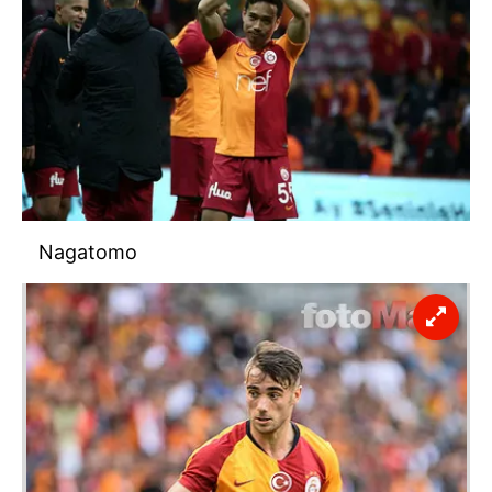
almak için lütfen
tıklayınız
.
Nagatomo