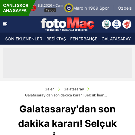
CANLI SKOR
8.8.2026 - Cum
r
Mardin 1969 Spor
Özbelsan Sivasspor
ANA SAYFA
19:00
SON EKLENENLER
BEŞİKTAŞ
FENERBAHÇE
GALATASARAY
Galeri
Galatasaray
Galatasaray'dan son dakika kararı! Selçuk İnan...
Galatasaray'dan son
dakika kararı! Selçuk