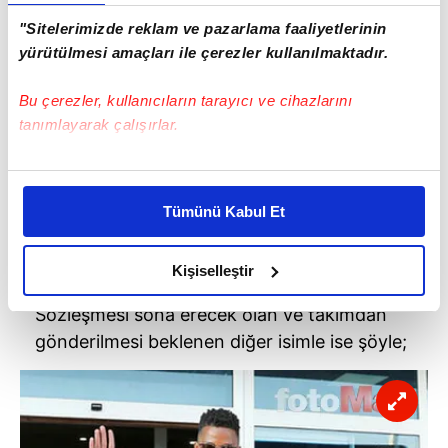
"Sitelerimizde reklam ve pazarlama faaliyetlerinin
yürütülmesi amaçları ile çerezler kullanılmaktadır.
Bu çerezler, kullanıcıların tarayıcı ve cihazlarını
tanımlayarak çalışırlar.
Bu çerezlere izin vermeniz halinde sizlere özel
kişiselleştirilmiş reklamlar sunabilir, sayfalarımızda sizlere
Tümünü Kabul Et
daha iyi reklam deneyimi yaşatabiliriz. Bunu yaparken
amacımızın size daha iyi bir reklam deneyimi sunmak
olduğunu ve sizlere en iyi içerikleri sunabilmek adına
Kişiselleştir
elimizden gelen çabayı gösterdiğimizi ve bu noktada,
Sözleşmesi sona erecek olan ve takımdan
reklamların maliyetlerimizi karşılamak noktasında tek gelir
gönderilmesi beklenen diğer isimle ise şöyle;
kalemimiz olduğunu sizlere hatırlatmak isteriz.
Her halükârda, kullanıcılar, bu çerezlere izin vermedikleri
takdirde, kullanıcılara hedefli reklamlar
gösterilmeyecektir."