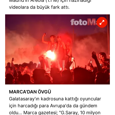
Madrid'in Areola (1.1 M) için hazırladığı
için Ayarlar butonuna tıklayabilir,
Çerez Bilgilendirme
videolara da büyük fark attı.
Metnimizi
ziyaret edebilirsiniz.
6698 sayılı Kişisel Verilerin Korunması Kanunu uyarınca
hazırlanmış Aydınlatma Metnimizi okumak ve sitemizde
ilgili mevzuata uygun olarak kullanılan çerezlerle ilgili bilgi
almak için lütfen
tıklayınız
.
MARCA'DAN ÖVGÜ
Galatasaray'ın kadrosuna kattığı oyuncular
için harcadığı para Avrupa'da da gündem
oldu... Marca gazetesi; "G.Saray, 10 milyon