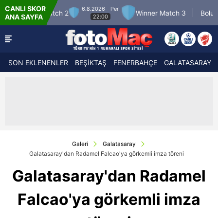
CANLI SKOR
6.8.2026 - Per
7.8.2026 - Cum
Winner Match 3
Boluspor
ANA SAYFA
22:00
21:30
SON EKLENENLER
BEŞİKTAŞ
FENERBAHÇE
GALATASARAY
Galeri
Galatasaray
Galatasaray'dan Radamel Falcao'ya görkemli imza töreni
Galatasaray'dan Radamel
Falcao'ya görkemli imza