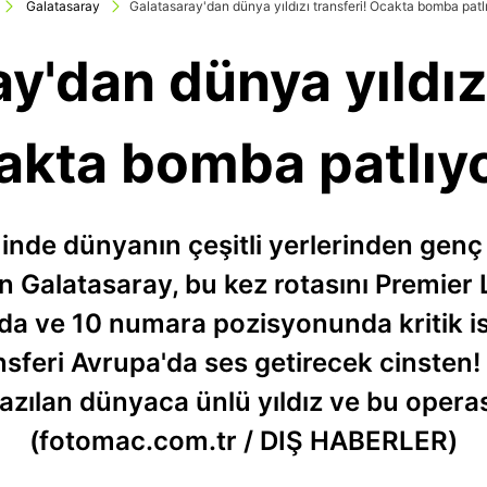
Galatasaray
Galatasaray'dan dünya yıldızı transferi! Ocakta bomba patlıy
y'dan dünya yıldızı
kta bomba patlıyo
nde dünyanın çeşitli yerlerinden genç 
 Galatasaray, bu kez rotasını Premier L
rda ve 10 numara pozisyonunda kritik i
feri Avrupa'da ses getirecek cinsten! İ
azılan dünyaca ünlü yıldız ve bu opera
(fotomac.com.tr / DIŞ HABERLER)