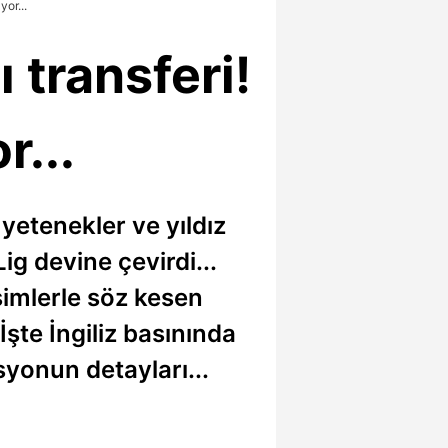
or...
 transferi!
r...
yetenekler ve yıldız
ig devine çevirdi...
simlerle söz kesen
şte İngiliz basınında
syonun detayları...