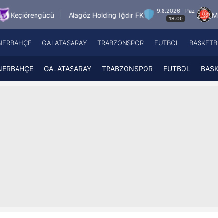
9.8.2026 - Paz
Alagöz Holding Iğdır FK
Misirli.com.tr Kara
19:00
NERBAHÇE
GALATASARAY
TRABZONSPOR
FUTBOL
BASKETB
Beşiktaş
A
Fenerbahçe
A
NERBAHÇE
GALATASARAY
TRABZONSPOR
FUTBOL
BAS
Galatasaray
A
Trabzonspor
A
Futbol
A
Basketbol
Ziraat Türkiye Kupası
DİZİ
Diğer Sporlar