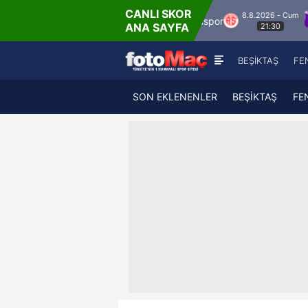
CANLI SKOR
8.8.2026 - Cum
spor
Hesap.com Antalyaspor
Keçiörengücü
ANA SAYFA
21:30
BEŞİKTAŞ
FE
SON EKLENENLER
BEŞİKTAŞ
FE