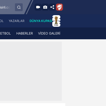
9.8.2026 - Paz
gümrük
SMS Grup Sarıyerspor
Muğlaspor
19:00
OL
YAZARLAR
DÜNYA KUPASI
 Haber
A Haber Radyo
 Spor
A Spor Radyo
KETBOL
HABERLER
VİDEO GALERİ
TV
A News Radio
2TV
Radyo Turkuvaz
para
Turkuvaz Romantik
Turkuvaz Efsane
Vav Tv
Radyo Soft
Radyo Energy
Turkuvaz Anadolu