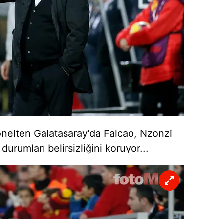
 çerezlerle ilgili bilgi almak için lütfen
tıklayınız
.
yönelten Galatasaray'da Falcao, Nzonzi
durumları belirsizliğini koruyor...