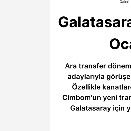
Galeri
Galatasara
Oca
Ara transfer dönemi
adaylarıyla görüşen
Özellikle kanatla
Cimbom'un yeni trans
Galatasaray için y