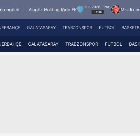
9.8.2026 - Paz
agöz Holding Iğdır FK
Misirli.com.tr Karagümrük
19:00
NERBAHÇE
GALATASARAY
TRABZONSPOR
FUTBOL
BASKETB
Beşiktaş
A
Fenerbahçe
A
NERBAHÇE
GALATASARAY
TRABZONSPOR
FUTBOL
BAS
Galatasaray
A
Trabzonspor
A
Futbol
A
Basketbol
Ziraat Türkiye Kupası
DİZİ
Diğer Sporlar