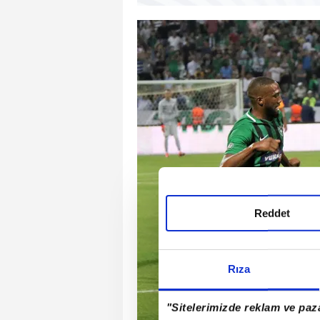
Reddet
Rıza
"Sitelerimizde reklam ve paza