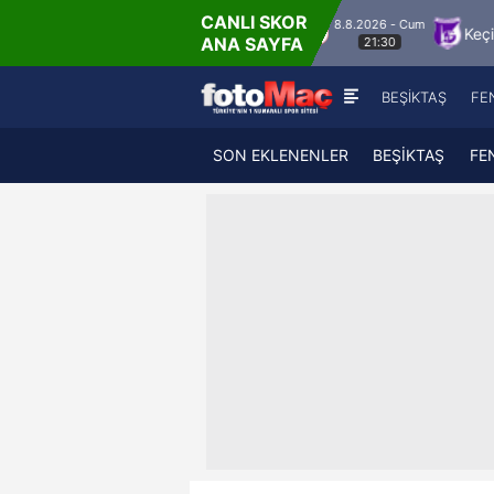
CANLI SKOR
8.8.2026 - Cum
Hesap.com Antalyaspor
Keçiörengücü
Al
ANA SAYFA
21:30
BEŞİKTAŞ
FE
SON EKLENENLER
BEŞİKTAŞ
FE