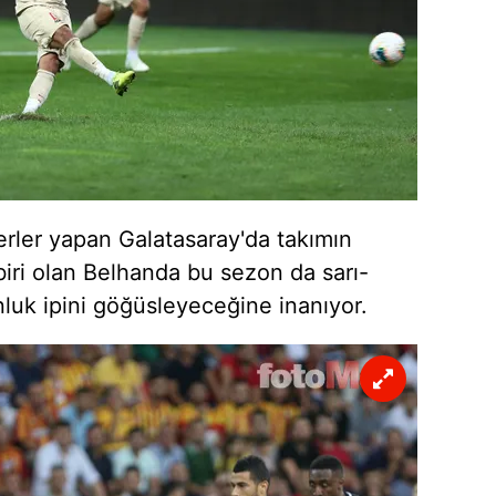
 çerezlerle ilgili bilgi almak için lütfen
tıklayınız
.
erler yapan Galatasaray'da takımın
iri olan Belhanda bu sezon da sarı-
nluk ipini göğüsleyeceğine inanıyor.