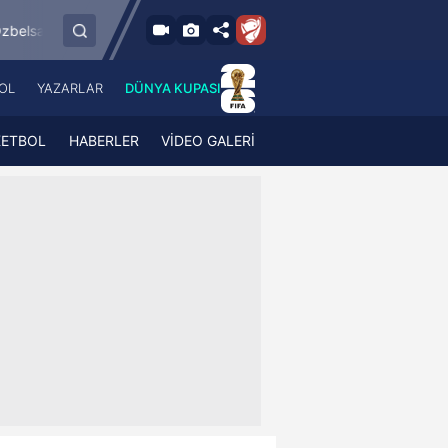
8.8.2026 - Cum
sspor
Esenler Erokspor
Hesap.com Antalyas
19:00
OL
YAZARLAR
DÜNYA KUPASI
 Haber
A Haber Radyo
 Spor
A Spor Radyo
KETBOL
HABERLER
VİDEO GALERİ
TV
A News Radio
2TV
Radyo Turkuvaz
para
Turkuvaz Romantik
Turkuvaz Efsane
Vav Tv
Radyo Soft
Radyo Energy
Turkuvaz Anadolu