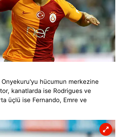
 çerezlerle ilgili bilgi almak için lütfen
tıklayınız
.
ip Onyekuru'yu hücumun merkezine
or, kanatlarda ise Rodrigues ve
rta üçlü ise Fernando, Emre ve