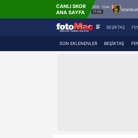
CANLI SKOR
8.8.2026 - Cum
sa FK
Bandırmaspor
İstanbulspor
Ümra
ANA SAYFA
17:00
BEŞİKTAŞ
FE
SON EKLENENLER
BEŞİKTAŞ
FE