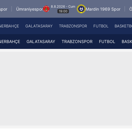
8.8.2026 - Cum
niyespor
Mardin 1969 Spor
Özbelsan Siva
19:00
NERBAHÇE
GALATASARAY
TRABZONSPOR
FUTBOL
BASKETB
Beşiktaş
A
Fenerbahçe
A
NERBAHÇE
GALATASARAY
TRABZONSPOR
FUTBOL
BAS
Galatasaray
A
Trabzonspor
A
Futbol
A
Basketbol
Ziraat Türkiye Kupası
DİZİ
Diğer Sporlar