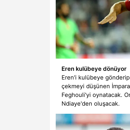
mevzuata uygun olarak kullanılan
Eren kulübeye dönüyor
Eren'i kulübeye gönder
çekmeyi düşünen İmparat
Feghouli'yi oynatacak. O
Ndiaye'den oluşacak.