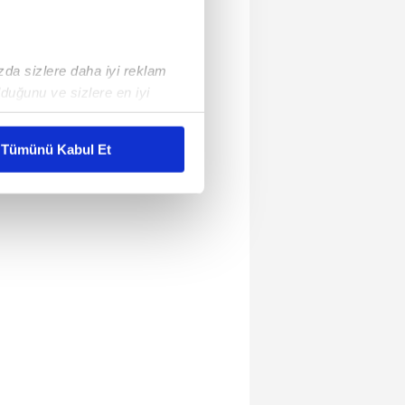
ızda sizlere daha iyi reklam
duğunu ve sizlere en iyi
liyetlerimizi karşılamak
Tümünü Kabul Et
ar gösterilmeyecektir."
çerezler kullanılmaktadır. Bu
u hizmetlerinin sunulması
i ve sizlere yönelik
nılacaktır.
kin detaylı bilgi için Ayarlar
ak ve sitemizde ilgili