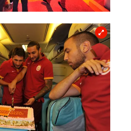
 çerezlerle ilgili bilgi almak için lütfen
tıklayınız
.