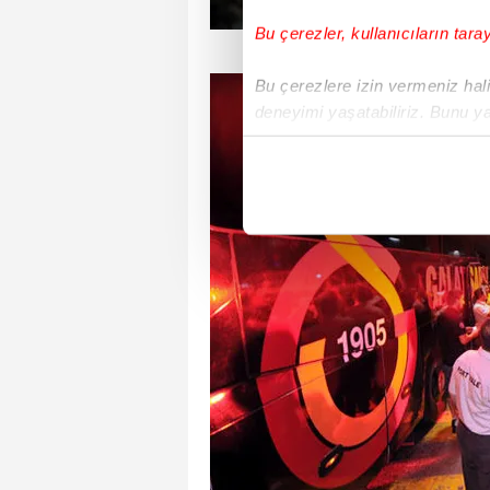
Bu çerezler, kullanıcıların tara
Bu çerezlere izin vermeniz halin
deneyimi yaşatabiliriz. Bunu y
içerikleri sunabilmek adına el
noktasında tek gelir kalemimiz 
Her halükârda, kullanıcılar, bu 
Sizlere daha iyi bir hizmet sun
çerezler vasıtasıyla çeşitli kiş
amacıyla kullanılmaktadır. Diğer
reklam/pazarlama faaliyetlerinin
Çerezlere ilişkin tercihlerinizi 
butonuna tıklayabilir,
Çerez Bi
6698 sayılı Kişisel Verilerin 