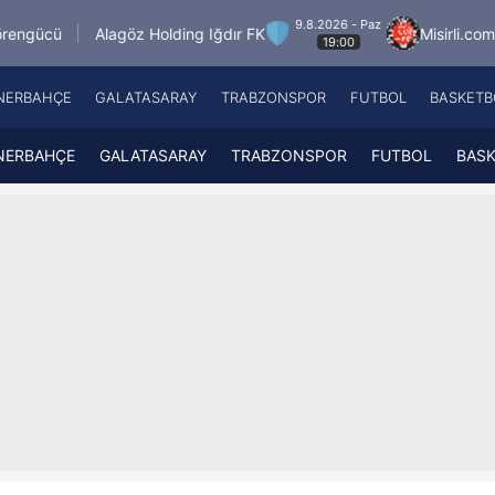
9.8.2026 - Paz
öz Holding Iğdır FK
Misirli.com.tr Karagümrük
19:00
NERBAHÇE
GALATASARAY
TRABZONSPOR
FUTBOL
BASKETB
Beşiktaş
A
Fenerbahçe
A
NERBAHÇE
GALATASARAY
TRABZONSPOR
FUTBOL
BAS
Galatasaray
A
Trabzonspor
A
Futbol
A
Basketbol
Ziraat Türkiye Kupası
DİZİ
Diğer Sporlar