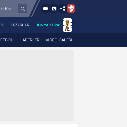
9.8.2026 - Paz
SMS Grup Sarıyerspor
Muğlaspor
Vanspor
19:00
OL
YAZARLAR
DÜNYA KUPASI
 Haber
A Haber Radyo
 Spor
A Spor Radyo
KETBOL
HABERLER
VİDEO GALERİ
TV
A News Radio
2TV
Radyo Turkuvaz
para
Turkuvaz Romantik
Turkuvaz Efsane
Vav Tv
Radyo Soft
Radyo Energy
Turkuvaz Anadolu