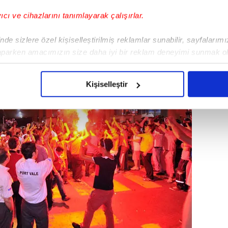
yıcı ve cihazlarını tanımlayarak çalışırlar.
de sizlere özel kişiselleştirilmiş reklamlar sunabilir, sayfalarım
aparken amacımızın size daha iyi bir reklam deneyimi sunmak ol
imizden gelen çabayı gösterdiğimizi ve bu noktada, reklamların ma
olduğunu sizlere hatırlatmak isteriz.
Kişiselleştir
çerezlere izin vermedikleri takdirde, kullanıcılara hedefli reklaml
abilmek için İnternet Sitemizde kendimize ve üçüncü kişilere ait 
isel verileriniz işlenmekte olup gerekli olan çerezler bilgi toplum
 çerezler, sitemizin daha işlevsel kılınması ve kişiselleştirilmes
 yapılması, amaçlarıyla sınırlı olarak açık rızanız dahilinde kulla
aşağıda yer alan panel vasıtasıyla belirleyebilirsiniz. Çerezlere iliş
lgilendirme Metnimizi
ziyaret edebilirsiniz.
Korunması Kanunu uyarınca hazırlanmış Aydınlatma Metnimizi okum