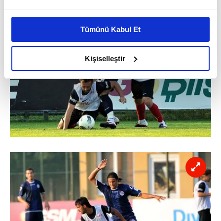
Bu çerezlere izin vermeniz halinde sizlere özel
kişiselleştirilmiş reklamlar sunabilir, sayfalarımızda sizlere
Tümünü Kabul Et
daha iyi reklam deneyimi yaşatabiliriz. Bunu yaparken
amacımızın size daha iyi bir reklam deneyimi sunmak
olduğunu ve sizlere en iyi içerikleri sunabilmek adına
Kişiselleştir
elimizden gelen çabayı gösterdiğimizi ve bu noktada,
reklamların maliyetlerimizi karşılamak noktasında tek gelir
kalemimiz olduğunu sizlere hatırlatmak isteriz.
Her halükârda, kullanıcılar, bu çerezlere izin vermedikleri
takdirde, kullanıcılara hedefli reklamlar
gösterilmeyecektir."
Sizlere daha iyi bir hizmet sunabilmek için İnternet
Sitemizde kendimize ve üçüncü kişilere ait çerezler
kullanılmaktadır. Bu çerezler vasıtasıyla çeşitli kişisel
verileriniz işlenmekte olup gerekli olan çerezler bilgi
toplumu hizmetlerinin sunulması amacıyla