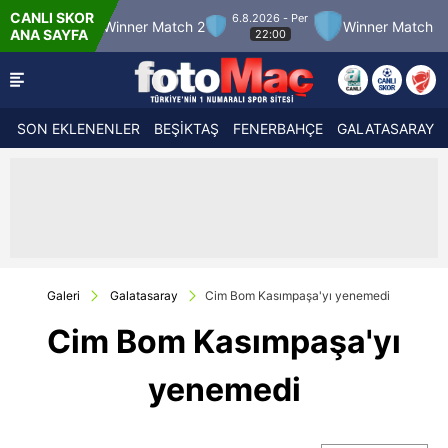
CANLI SKOR
6.8.2026 - Per
2
Winner Match 2
Winner Match 3
Bolusp
ANA SAYFA
22:00
SON EKLENENLER
BEŞİKTAŞ
FENERBAHÇE
GALATASARAY
Galeri
Galatasaray
Cim Bom Kasımpaşa'yı yenemedi
Cim Bom Kasımpaşa'yı
yenemedi