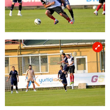
kullanılmaktadır. Diğer çerezler, sitemizin daha işlevsel
kılınması ve kişiselleştirilmesi ve sizlere yönelik
reklam/pazarlama faaliyetlerinin yapılması, amaçlarıyla
sınırlı olarak açık rızanız dahilinde kullanılacaktır.
Çerezlere ilişkin tercihlerinizi aşağıda yer alan panel
vasıtasıyla belirleyebilirsiniz. Çerezlere ilişkin detaylı bilgi
için Ayarlar butonuna tıklayabilir,
Çerez Bilgilendirme
Metnimizi
ziyaret edebilirsiniz.
6698 sayılı Kişisel Verilerin Korunması Kanunu uyarınca
hazırlanmış Aydınlatma Metnimizi okumak ve sitemizde
ilgili mevzuata uygun olarak kullanılan çerezlerle ilgili bilgi
almak için lütfen
tıklayınız
.