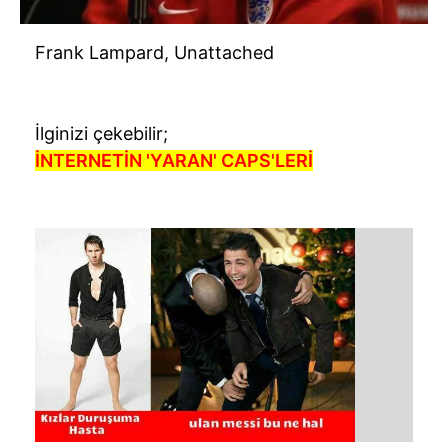
Frank Lampard, Unattached
İlginizi çekebilir;
İNTERNETİN 'YARAN' CAPS'LERİ