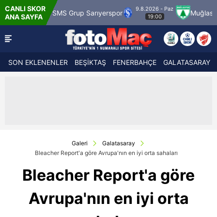
CANLI SKOR
9.8.2026 - Paz
MS Grup Sarıyerspor
Muğlaspor
Vanspor
ANA SAYFA
19:00
SON EKLENENLER
BEŞİKTAŞ
FENERBAHÇE
GALATASARAY
Galeri
Galatasaray
Bleacher Report'a göre Avrupa'nın en iyi orta sahaları
Bleacher Report'a göre
Avrupa'nın en iyi orta