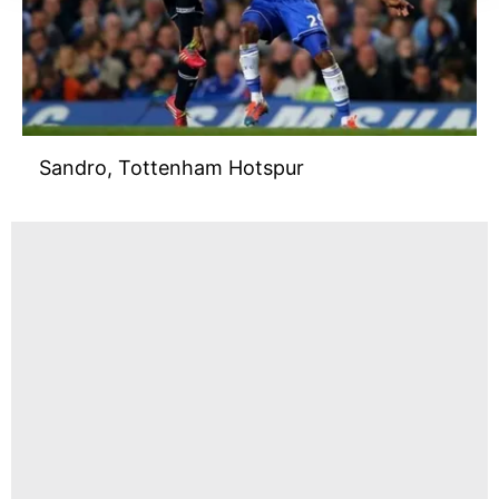
takdirde, kullanıcılara hedefli reklamlar
gösterilmeyecektir."
Sizlere daha iyi bir hizmet sunabilmek için İnternet
Sitemizde kendimize ve üçüncü kişilere ait çerezler
kullanılmaktadır. Bu çerezler vasıtasıyla çeşitli kişisel
Sandro, Tottenham Hotspur
verileriniz işlenmekte olup gerekli olan çerezler bilgi
toplumu hizmetlerinin sunulması amacıyla
kullanılmaktadır. Diğer çerezler, sitemizin daha işlevsel
kılınması ve kişiselleştirilmesi ve sizlere yönelik
reklam/pazarlama faaliyetlerinin yapılması, amaçlarıyla
sınırlı olarak açık rızanız dahilinde kullanılacaktır.
Çerezlere ilişkin tercihlerinizi aşağıda yer alan panel
vasıtasıyla belirleyebilirsiniz. Çerezlere ilişkin detaylı bilgi
için Ayarlar butonuna tıklayabilir,
Çerez Bilgilendirme
Metnimizi
ziyaret edebilirsiniz.
6698 sayılı Kişisel Verilerin Korunması Kanunu uyarınca