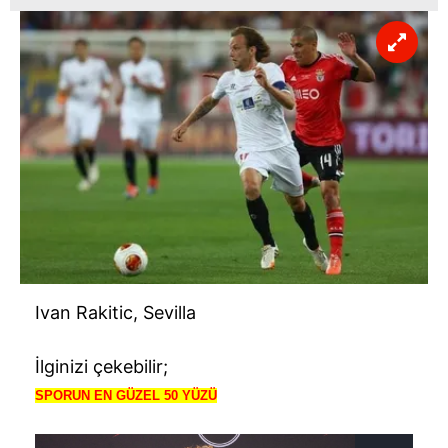
hazırlanmış Aydınlatma Metnimizi okumak ve sitemizde
ilgili mevzuata uygun olarak kullanılan çerezlerle ilgili bilgi
almak için lütfen
tıklayınız
.
Ivan Rakitic, Sevilla
İlginizi çekebilir;
SPORUN EN GÜZEL 50 YÜZÜ