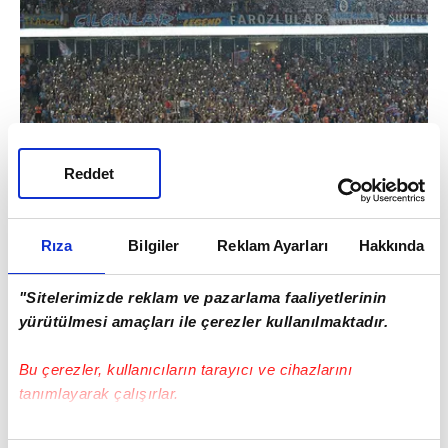
Reddet
22.10.2016
GALATASARAY 0 - 1 TRABZONSPOR
Rıza
Bilgiler
Reklam Ayarları
Hakkında
"Sitelerimizde reklam ve pazarlama faaliyetlerinin
yürütülmesi amaçları ile çerezler kullanılmaktadır.
Bu çerezler, kullanıcıların tarayıcı ve cihazlarını
tanımlayarak çalışırlar.
Bu çerezlere izin vermeniz halinde sizlere özel