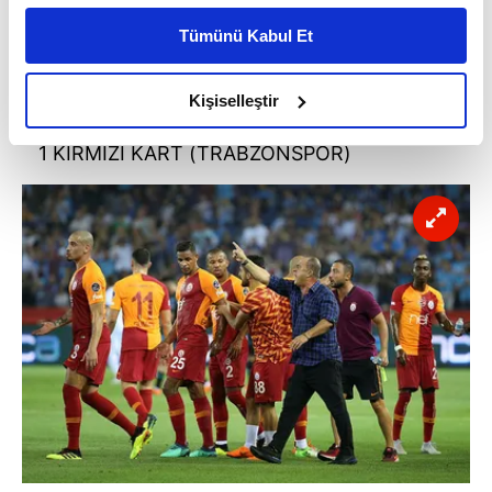
kişiselleştirilmiş reklamlar sunabilir, sayfalarımızda sizlere
Tümünü Kabul Et
daha iyi reklam deneyimi yaşatabiliriz. Bunu yaparken
amacımızın size daha iyi bir reklam deneyimi sunmak
18.03.2017
olduğunu ve sizlere en iyi içerikleri sunabilmek adına
Kişiselleştir
TRABZONSPOR 2 - 0 GALATASARAY
elimizden gelen çabayı gösterdiğimizi ve bu noktada,
reklamların maliyetlerimizi karşılamak noktasında tek gelir
1 KIRMIZI KART (TRABZONSPOR)
kalemimiz olduğunu sizlere hatırlatmak isteriz.
Her halükârda, kullanıcılar, bu çerezlere izin vermedikleri
takdirde, kullanıcılara hedefli reklamlar
gösterilmeyecektir."
Sizlere daha iyi bir hizmet sunabilmek için İnternet
Sitemizde kendimize ve üçüncü kişilere ait çerezler
kullanılmaktadır. Bu çerezler vasıtasıyla çeşitli kişisel
verileriniz işlenmekte olup gerekli olan çerezler bilgi
toplumu hizmetlerinin sunulması amacıyla
kullanılmaktadır. Diğer çerezler, sitemizin daha işlevsel