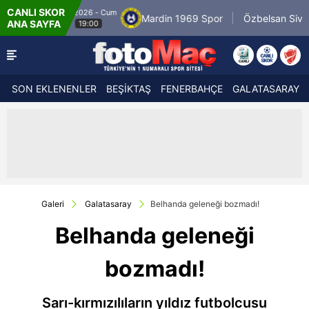
CANLI SKOR
8.8.2026 - Cum
por
Mardin 1969 Spor
Özbelsan Sivasspor
ANA SAYFA
19:00
SON EKLENENLER
BEŞİKTAŞ
FENERBAHÇE
GALATASARAY
Galeri
Galatasaray
Belhanda geleneği bozmadı!
Belhanda geleneği
bozmadı!
Sarı-kırmızılıların yıldız futbolcusu