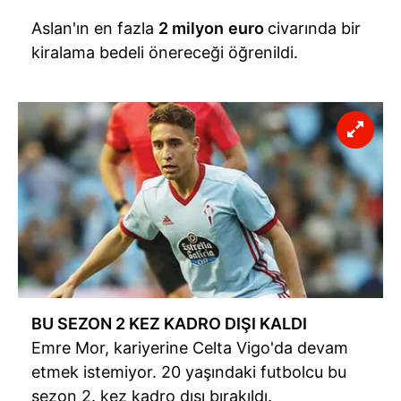
Çerezlere ilişkin tercihlerinizi aşağıda yer alan panel
Aslan'ın en fazla
2 milyon
euro
civarında bir
vasıtasıyla belirleyebilirsiniz. Çerezlere ilişkin detaylı bilgi
kiralama bedeli önereceği öğrenildi.
için Ayarlar butonuna tıklayabilir,
Çerez Bilgilendirme
Metnimizi
ziyaret edebilirsiniz.
6698 sayılı Kişisel Verilerin Korunması Kanunu uyarınca
hazırlanmış Aydınlatma Metnimizi okumak ve sitemizde
ilgili mevzuata uygun olarak kullanılan çerezlerle ilgili bilgi
almak için lütfen
tıklayınız
.
BU SEZON 2 KEZ KADRO DIŞI KALDI
Emre Mor, kariyerine Celta Vigo'da devam
etmek istemiyor. 20 yaşındaki futbolcu bu
sezon 2. kez kadro dışı bırakıldı.