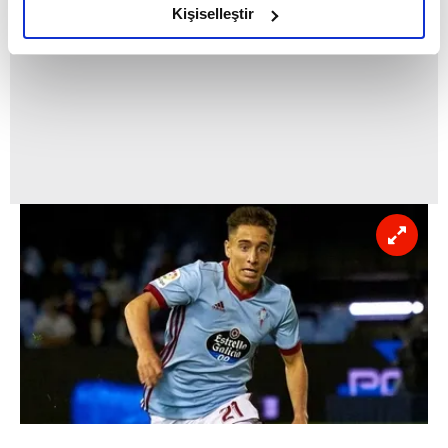
olduğunu ve sizlere en iyi içerikleri sunabilmek adına
Kişiselleştir
elimizden gelen çabayı gösterdiğimizi ve bu noktada,
reklamların maliyetlerimizi karşılamak noktasında tek gelir
kalemimiz olduğunu sizlere hatırlatmak isteriz.
Her halükârda, kullanıcılar, bu çerezlere izin vermedikleri
takdirde, kullanıcılara hedefli reklamlar
gösterilmeyecektir."
Sizlere daha iyi bir hizmet sunabilmek için İnternet
Sitemizde kendimize ve üçüncü kişilere ait çerezler
kullanılmaktadır. Bu çerezler vasıtasıyla çeşitli kişisel
verileriniz işlenmekte olup gerekli olan çerezler bilgi
toplumu hizmetlerinin sunulması amacıyla
kullanılmaktadır. Diğer çerezler, sitemizin daha işlevsel
kılınması ve kişiselleştirilmesi ve sizlere yönelik
reklam/pazarlama faaliyetlerinin yapılması, amaçlarıyla
sınırlı olarak açık rızanız dahilinde kullanılacaktır.