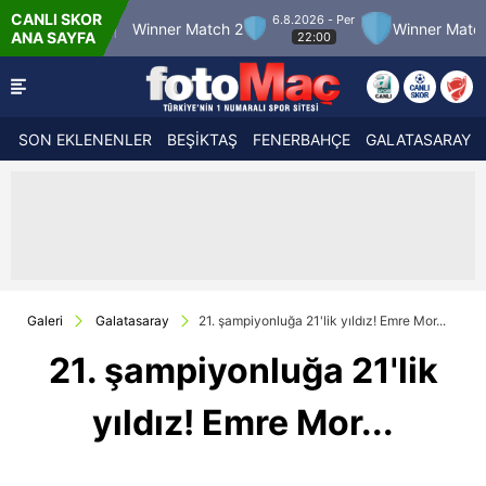
CANLI SKOR
6.8.2026 - Per
tch 12
Winner Match 2
Winner Match 3
B
ANA SAYFA
22:00
SON EKLENENLER
BEŞİKTAŞ
FENERBAHÇE
GALATASARAY
Galeri
Galatasaray
21. şampiyonluğa 21'lik yıldız! Emre Mor...
21. şampiyonluğa 21'lik
yıldız! Emre Mor...