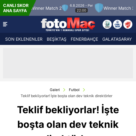
CANLI SKOR
6.8.2026 - Per
 12
Winner Match 2
Winner Match 3
Bolu
ANA SAYFA
22:00
SON EKLENENLER
BEŞİKTAŞ
FENERBAHÇE
GALATASARAY
Galeri
Futbol
Teklif bekliyorlar! İşte boşta olan dev teknik direktörler
Teklif bekliyorlar! İşte
boşta olan dev teknik