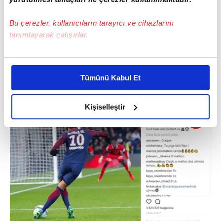
Bu çerezler, kullanıcıların tarayıcı ve cihazlarını
tanımlayarak çalışırlar.
Bu çerezlere izin vermeniz halinde sizlere özel
kişiselleştirilmiş reklamlar sunabilir, sayfalarımızda sizlere
Tümünü Kabul Et
daha iyi reklam deneyimi yaşatabiliriz. Bunu yaparken
amacımızın size daha iyi bir reklam deneyimi sunmak
olduğunu ve sizlere en iyi içerikleri sunabilmek adına
Kişiselleştir
elimizden gelen çabayı gösterdiğimizi ve bu noktada,
reklamların maliyetlerimizi karşılamak noktasında tek gelir
kalemimiz olduğunu sizlere hatırlatmak isteriz.
Her halükârda, kullanıcılar, bu çerezlere izin vermedikleri
takdirde, kullanıcılara hedefli reklamlar
gösterilmeyecektir."
Sizlere daha iyi bir hizmet sunabilmek için İnternet