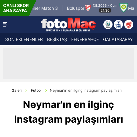
CANLI SKOR
r
7.8.2026 - Cum
Winner Match 3
Boluspor
Manisa FK
ANA SAYFA
21:30
SON EKLENENLER
BEŞİKTAŞ
FENERBAHÇE
GALATASARAY
Galeri
Futbol
Neymar'ın en ilginç Instagram paylaşımları
Neymar'ın en ilginç
Instagram paylaşımları