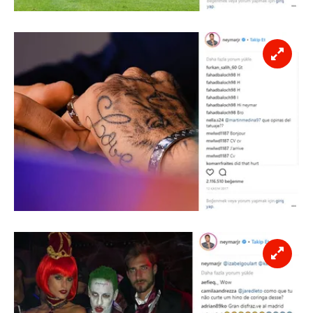
Sitemizde kendimize ve üçüncü kişilere ait çerezler
kullanılmaktadır. Bu çerezler vasıtasıyla çeşitli kişisel
verileriniz işlenmekte olup gerekli olan çerezler bilgi
toplumu hizmetlerinin sunulması amacıyla
kullanılmaktadır. Diğer çerezler, sitemizin daha işlevsel
kılınması ve kişiselleştirilmesi ve sizlere yönelik
reklam/pazarlama faaliyetlerinin yapılması, amaçlarıyla
sınırlı olarak açık rızanız dahilinde kullanılacaktır.
Çerezlere ilişkin tercihlerinizi aşağıda yer alan panel
vasıtasıyla belirleyebilirsiniz. Çerezlere ilişkin detaylı bilgi
için Ayarlar butonuna tıklayabilir,
Çerez Bilgilendirme
Metnimizi
ziyaret edebilirsiniz.
6698 sayılı Kişisel Verilerin Korunması Kanunu uyarınca
hazırlanmış Aydınlatma Metnimizi okumak ve sitemizde
ilgili mevzuata uygun olarak kullanılan çerezlerle ilgili bilgi
almak için lütfen
tıklayınız
.