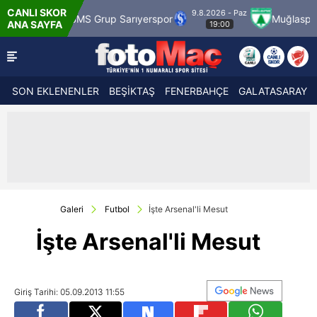
CANLI SKOR
9.8.2026 - Paz
SMS Grup Sarıyerspor
Muğlaspor
Vansp
ANA SAYFA
19:00
SON EKLENENLER
BEŞİKTAŞ
FENERBAHÇE
GALATASARAY
Galeri
Futbol
İşte Arsenal'li Mesut
İşte Arsenal'li Mesut
Giriş Tarihi: 05.09.2013 11:55