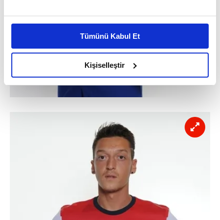
Bu çerezlere izin vermeniz halinde sizlere özel
kişiselleştirilmiş reklamlar sunabilir, sayfalarımızda sizlere
Tümünü Kabul Et
daha iyi reklam deneyimi yaşatabiliriz. Bunu yaparken
amacımızın size daha iyi bir reklam deneyimi sunmak
olduğunu ve sizlere en iyi içerikleri sunabilmek adına
Kişiselleştir
elimizden gelen çabayı gösterdiğimizi ve bu noktada,
reklamların maliyetlerimizi karşılamak noktasında tek gelir
kalemimiz olduğunu sizlere hatırlatmak isteriz.
Her halükârda, kullanıcılar, bu çerezlere izin vermedikleri
takdirde, kullanıcılara hedefli reklamlar
gösterilmeyecektir."
Sizlere daha iyi bir hizmet sunabilmek için İnternet
Sitemizde kendimize ve üçüncü kişilere ait çerezler
kullanılmaktadır. Bu çerezler vasıtasıyla çeşitli kişisel
verileriniz işlenmekte olup gerekli olan çerezler bilgi
toplumu hizmetlerinin sunulması amacıyla