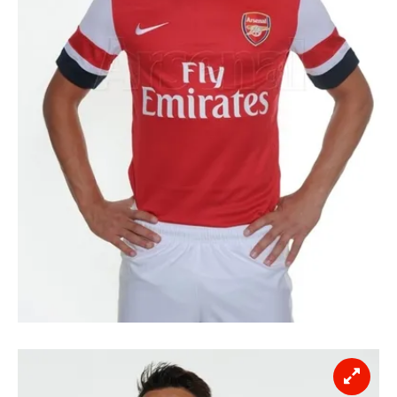
kullanılmaktadır. Diğer çerezler, sitemizin daha işlevsel
kılınması ve kişiselleştirilmesi ve sizlere yönelik
reklam/pazarlama faaliyetlerinin yapılması, amaçlarıyla
sınırlı olarak açık rızanız dahilinde kullanılacaktır.
Çerezlere ilişkin tercihlerinizi aşağıda yer alan panel
vasıtasıyla belirleyebilirsiniz. Çerezlere ilişkin detaylı bilgi
için Ayarlar butonuna tıklayabilir,
Çerez Bilgilendirme
Metnimizi
ziyaret edebilirsiniz.
6698 sayılı Kişisel Verilerin Korunması Kanunu uyarınca
hazırlanmış Aydınlatma Metnimizi okumak ve sitemizde
ilgili mevzuata uygun olarak kullanılan çerezlerle ilgili bilgi
almak için lütfen
tıklayınız
.