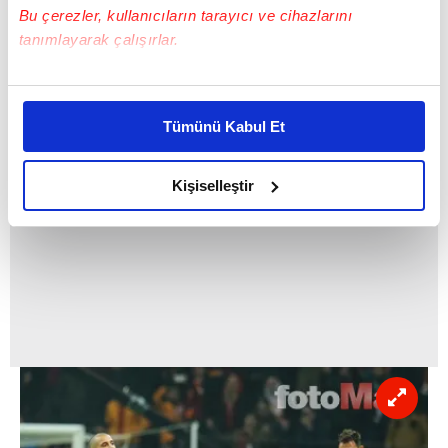
Andrea Agnelli, ''2024'ten itibaren UEFA ile
Bu çerezler, kullanıcıların tarayıcı ve cihazlarını
birlikte Süper Şampiyonlar Ligi
tanımlayarak çalışırlar.
düzenleyeceğiz'' dedi.
Bu çerezlere izin vermeniz halinde sizlere özel
kişiselleştirilmiş reklamlar sunabilir, sayfalarımızda sizlere
Tümünü Kabul Et
daha iyi reklam deneyimi yaşatabiliriz. Bunu yaparken
amacımızın size daha iyi bir reklam deneyimi sunmak
olduğunu ve sizlere en iyi içerikleri sunabilmek adına
Kişiselleştir
elimizden gelen çabayı gösterdiğimizi ve bu noktada,
reklamların maliyetlerimizi karşılamak noktasında tek gelir
kalemimiz olduğunu sizlere hatırlatmak isteriz.
Her halükârda, kullanıcılar, bu çerezlere izin vermedikleri
takdirde, kullanıcılara hedefli reklamlar
gösterilmeyecektir."
Sizlere daha iyi bir hizmet sunabilmek için İnternet
Sitemizde kendimize ve üçüncü kişilere ait çerezler
kullanılmaktadır. Bu çerezler vasıtasıyla çeşitli kişisel