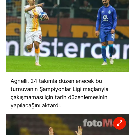
verileriniz işlenmekte olup gerekli olan çerezler bilgi
toplumu hizmetlerinin sunulması amacıyla
kullanılmaktadır. Diğer çerezler, sitemizin daha işlevsel
kılınması ve kişiselleştirilmesi ve sizlere yönelik
reklam/pazarlama faaliyetlerinin yapılması, amaçlarıyla
sınırlı olarak açık rızanız dahilinde kullanılacaktır.
Çerezlere ilişkin tercihlerinizi aşağıda yer alan panel
vasıtasıyla belirleyebilirsiniz. Çerezlere ilişkin detaylı bilgi
için Ayarlar butonuna tıklayabilir,
Çerez Bilgilendirme
Metnimizi
ziyaret edebilirsiniz.
Agnelli, 24 takımla düzenlenecek bu
turnuvanın Şampiyonlar Ligi maçlarıyla
6698 sayılı Kişisel Verilerin Korunması Kanunu uyarınca
çakışmaması için tarih düzenlemesinin
hazırlanmış Aydınlatma Metnimizi okumak ve sitemizde
yapılacağını aktardı.
ilgili mevzuata uygun olarak kullanılan çerezlerle ilgili bilgi
almak için lütfen
tıklayınız
.