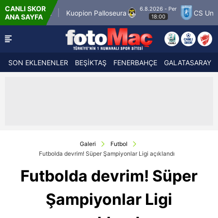
CANLI SKOR
6.8.2026 - Per
tch 12
Kuopion Palloseura
CS Universitatea
ANA SAYFA
18:00
SON EKLENENLER
BEŞİKTAŞ
FENERBAHÇE
GALATASARAY
Galeri
Futbol
Futbolda devrim! Süper Şampiyonlar Ligi açıklandı
Futbolda devrim! Süper
Şampiyonlar Ligi