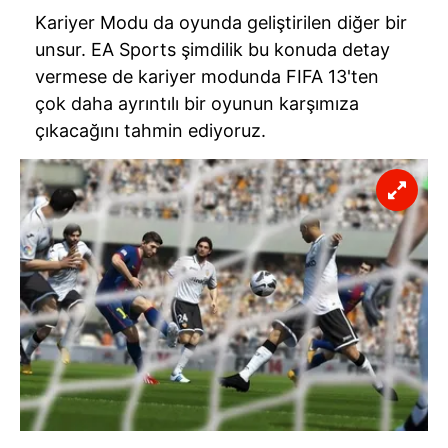
Kariyer Modu da oyunda geliştirilen diğer bir
6698 sayılı Kişisel Verilerin Korunması Kanunu uyarınca
unsur. EA Sports şimdilik bu konuda detay
hazırlanmış Aydınlatma Metnimizi okumak ve sitemizde
vermese de kariyer modunda FIFA 13'ten
ilgili mevzuata uygun olarak kullanılan çerezlerle ilgili bilgi
çok daha ayrıntılı bir oyunun karşımıza
almak için lütfen
tıklayınız
.
çıkacağını tahmin ediyoruz.