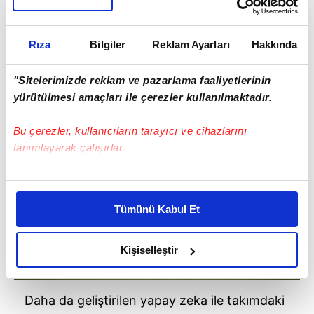
Rıza
Bilgiler
Reklam Ayarları
Hakkında
EA Sports, geçtiğimiz sene değiştirdiği top
fiziğini biraz daha geliştirerek olağan dışı top
"Sitelerimizde reklam ve pazarlama faaliyetlerinin
yürütülmesi amaçları ile çerezler kullanılmaktadır.
hareketlerini en aza indirmiş.
Bu çerezler, kullanıcıların tarayıcı ve cihazlarını
tanımlayarak çalışırlar.
Bu çerezlere izin vermeniz halinde sizlere özel
kişiselleştirilmiş reklamlar sunabilir, sayfalarımızda sizlere
Tümünü Kabul Et
daha iyi reklam deneyimi yaşatabiliriz. Bunu yaparken
amacımızın size daha iyi bir reklam deneyimi sunmak
olduğunu ve sizlere en iyi içerikleri sunabilmek adına
Kişiselleştir
elimizden gelen çabayı gösterdiğimizi ve bu noktada,
reklamların maliyetlerimizi karşılamak noktasında tek gelir
kalemimiz olduğunu sizlere hatırlatmak isteriz.
Daha da geliştirilen yapay zeka ile takımdaki