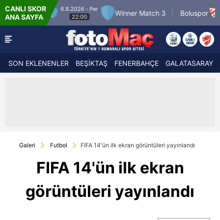
CANLI SKOR
6.8.2026 - Per
7.8.2026 -
tch 2
Winner Match 3
Boluspor
ANA SAYFA
22:00
21:30
SON EKLENENLER
BEŞİKTAŞ
FENERBAHÇE
GALATASARAY
Galeri
Futbol
FIFA 14'ün ilk ekran görüntüleri yayınlandı
FIFA 14'ün ilk ekran
görüntüleri yayınlandı