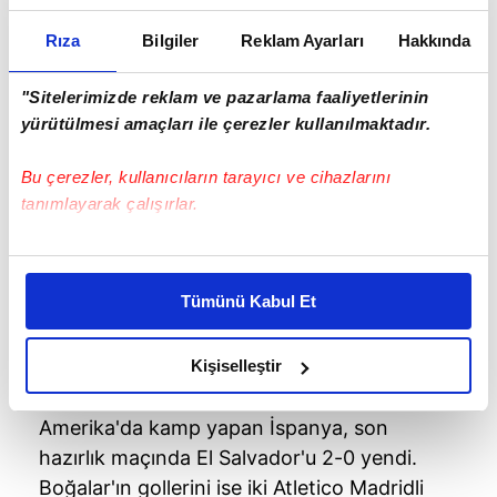
Rıza
Bilgiler
Reklam Ayarları
Hakkında
"Sitelerimizde reklam ve pazarlama faaliyetlerinin
yürütülmesi amaçları ile çerezler kullanılmaktadır.
Bu çerezler, kullanıcıların tarayıcı ve cihazlarını
tanımlayarak çalışırlar.
Bu çerezlere izin vermeniz halinde sizlere özel
kişiselleştirilmiş reklamlar sunabilir, sayfalarımızda sizlere
Tümünü Kabul Et
daha iyi reklam deneyimi yaşatabiliriz. Bunu yaparken
amacımızın size daha iyi bir reklam deneyimi sunmak
olduğunu ve sizlere en iyi içerikleri sunabilmek adına
Kişiselleştir
elimizden gelen çabayı gösterdiğimizi ve bu noktada,
reklamların maliyetlerimizi karşılamak noktasında tek gelir
Amerika'da kamp yapan İspanya, son
kalemimiz olduğunu sizlere hatırlatmak isteriz.
hazırlık maçında El Salvador'u 2-0 yendi.
Boğalar'ın gollerini ise iki Atletico Madridli
Her halükârda, kullanıcılar, bu çerezlere izin vermedikleri