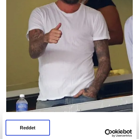
Reddet
İngiltere'yi Amerika'da David Bechkam da
yalnız bırakmadı.