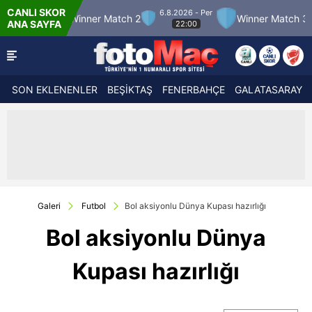
CANLI SKOR
6.8.2026 - Per
inner Match 2
Winner Match 3
Boluspor
ANA SAYFA
22:00
SON EKLENENLER
BEŞİKTAŞ
FENERBAHÇE
GALATASARAY
Galeri
Futbol
Bol aksiyonlu Dünya Kupası hazırlığı
Bol aksiyonlu Dünya
Kupası hazırlığı