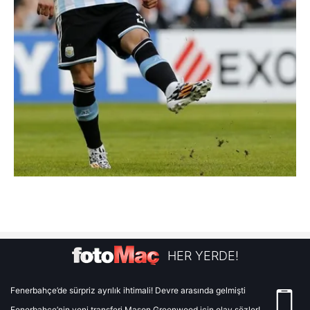
HER YERDE!
Fenerbahçe’de sürpriz ayrılık ihtimali! Devre arasında gelmişti
Fenerbahçe’nin yeni transferi Mason Greenwood için olay sözler!