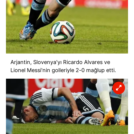
6698 sayılı Kişisel Verilerin Korunması Kanunu uyarınca
hazırlanmış Aydınlatma Metnimizi okumak ve sitemizde
ilgili mevzuata uygun olarak kullanılan çerezlerle ilgili bilgi
almak için lütfen
tıklayınız
.
Arjantin, Slovenya'yı Ricardo Alvares ve
Lionel Messi'nin golleriyle 2-0 mağlup etti.