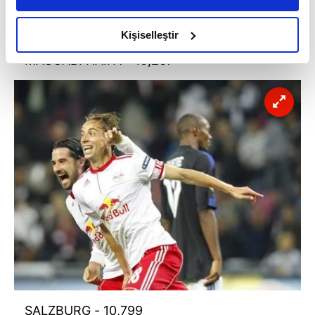
amacımızın size daha iyi bir reklam deneyimi sunmak
olduğunu ve sizlere en iyi içerikleri sunabilmek adına
Kişiselleştir
elimizden gelen çabayı gösterdiğimizi ve bu noktada,
MACCABI HAIFA - 10,267
reklamların maliyetlerimizi karşılamak noktasında tek gelir
kalemimiz olduğunu sizlere hatırlatmak isteriz.
Her halükârda, kullanıcılar, bu çerezlere izin vermedikleri
takdirde, kullanıcılara hedefli reklamlar
gösterilmeyecektir."
Sizlere daha iyi bir hizmet sunabilmek için İnternet
Sitemizde kendimize ve üçüncü kişilere ait çerezler
kullanılmaktadır. Bu çerezler vasıtasıyla çeşitli kişisel
verileriniz işlenmekte olup gerekli olan çerezler bilgi
toplumu hizmetlerinin sunulması amacıyla
kullanılmaktadır. Diğer çerezler, sitemizin daha işlevsel
kılınması ve kişiselleştirilmesi ve sizlere yönelik
reklam/pazarlama faaliyetlerinin yapılması, amaçlarıyla
SALZBURG - 10,799