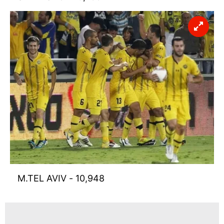
sınırlı olarak açık rızanız dahilinde kullanılacaktır.
Çerezlere ilişkin tercihlerinizi aşağıda yer alan panel
vasıtasıyla belirleyebilirsiniz. Çerezlere ilişkin detaylı bilgi
için Ayarlar butonuna tıklayabilir,
Çerez Bilgilendirme
Metnimizi
ziyaret edebilirsiniz.
6698 sayılı Kişisel Verilerin Korunması Kanunu uyarınca
hazırlanmış Aydınlatma Metnimizi okumak ve sitemizde
ilgili mevzuata uygun olarak kullanılan çerezlerle ilgili bilgi
almak için lütfen
tıklayınız
.
M.TEL AVIV - 10,948