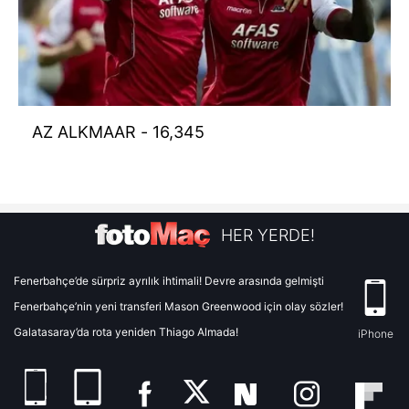
AZ ALKMAAR - 16,345
HER YERDE!
Fenerbahçe’de sürpriz ayrılık ihtimali! Devre arasında gelmişti
Fenerbahçe’nin yeni transferi Mason Greenwood için olay sözler!
Galatasaray’da rota yeniden Thiago Almada!
iPhone