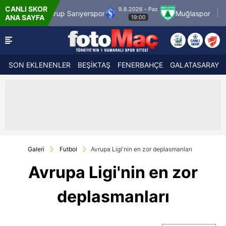
CANLI SKOR
9.8.2026 - Paz
9.8.2026 - Paz
yerspor
Muğlaspor
Vanspor
ANA SAYFA
19:00
21:30
SON EKLENENLER
BEŞİKTAŞ
FENERBAHÇE
GALATASARAY
Galeri
Futbol
Avrupa Ligi'nin en zor deplasmanları
Avrupa Ligi'nin en zor
deplasmanları