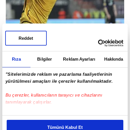
Reddet
AEK - 9,271
Rıza
Bilgiler
Reklam Ayarları
Hakkında
"Sitelerimizde reklam ve pazarlama faaliyetlerinin
yürütülmesi amaçları ile çerezler kullanılmaktadır.
Bu çerezler, kullanıcıların tarayıcı ve cihazlarını
tanımlayarak çalışırlar.
Bu çerezlere izin vermeniz halinde sizlere özel
kişiselleştirilmiş reklamlar sunabilir, sayfalarımızda sizlere
Tümünü Kabul Et
daha iyi reklam deneyimi yaşatabiliriz. Bunu yaparken