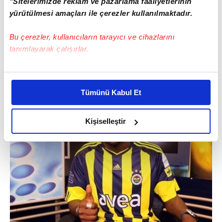
"Sitelerimizde reklam ve pazarlama faaliyetlerinin
yürütülmesi amaçları ile çerezler kullanılmaktadır.
Bu çerezler, kullanıcıların tarayıcı ve cihazlarını
tanımlayarak çalışırlar.
Bu çerezlere izin vermeniz halinde sizlere özel
kişiselleştirilmiş reklamlar sunabilir, sayfalarımızda sizlere
Tümünü Kabul Et
daha iyi reklam deneyimi yaşatabiliriz. Bunu yaparken
amacımızın size daha iyi bir reklam deneyimi sunmak
olduğunu ve sizlere en iyi içerikleri sunabilmek adına
Kişiselleştir
elimizden gelen çabayı gösterdiğimizi ve bu noktada,
reklamların maliyetlerimizi karşılamak noktasında tek gelir
kalemimiz olduğunu sizlere hatırlatmak isteriz.
Her halükârda, kullanıcılar, bu çerezlere izin vermedikleri
takdirde, kullanıcılara hedefli reklamlar
gösterilmeyecektir."