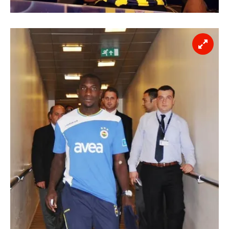
Sizlere daha iyi bir hizmet sunabilmek için İnternet
Sitemizde kendimize ve üçüncü kişilere ait çerezler
kullanılmaktadır. Bu çerezler vasıtasıyla çeşitli kişisel
verileriniz işlenmekte olup gerekli olan çerezler bilgi
toplumu hizmetlerinin sunulması amacıyla
kullanılmaktadır. Diğer çerezler, sitemizin daha işlevsel
kılınması ve kişiselleştirilmesi ve sizlere yönelik
reklam/pazarlama faaliyetlerinin yapılması, amaçlarıyla
sınırlı olarak açık rızanız dahilinde kullanılacaktır.
Çerezlere ilişkin tercihlerinizi aşağıda yer alan panel
vasıtasıyla belirleyebilirsiniz. Çerezlere ilişkin detaylı bilgi
için Ayarlar butonuna tıklayabilir,
Çerez Bilgilendirme
Metnimizi
ziyaret edebilirsiniz.
6698 sayılı Kişisel Verilerin Korunması Kanunu uyarınca
hazırlanmış Aydınlatma Metnimizi okumak ve sitemizde
ilgili mevzuata uygun olarak kullanılan çerezlerle ilgili bilgi
almak için lütfen
tıklayınız
.