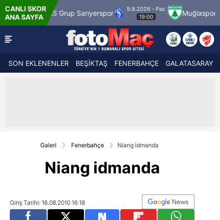
CANLI SKOR
9.8.2026 - Paz
9.8.
rup Sarıyerspor
Muğlaspor
Vanspor
ANA SAYFA
19:00
SON EKLENENLER
BEŞİKTAŞ
FENERBAHÇE
GALATASARAY
Galeri
Fenerbahçe
Niang idmanda
Niang idmanda
Giriş Tarihi: 16.08.2010 16:18