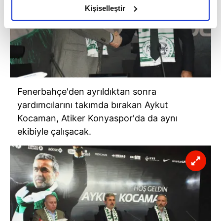
olduğunu ve sizlere en iyi içerikleri sunabilmek adına
Kişiselleştir
elimizden gelen çabayı gösterdiğimizi ve bu noktada,
reklamların maliyetlerimizi karşılamak noktasında tek gelir
kalemimiz olduğunu sizlere hatırlatmak isteriz.
Her halükârda, kullanıcılar, bu çerezlere izin vermedikleri
takdirde, kullanıcılara hedefli reklamlar
gösterilmeyecektir."
Fenerbahçe'den ayrıldıktan sonra
yardımcılarını takımda bırakan Aykut
Sizlere daha iyi bir hizmet sunabilmek için İnternet
Kocaman, Atiker Konyaspor'da da aynı
Sitemizde kendimize ve üçüncü kişilere ait çerezler
ekibiyle çalışacak.
kullanılmaktadır. Bu çerezler vasıtasıyla çeşitli kişisel
verileriniz işlenmekte olup gerekli olan çerezler bilgi
toplumu hizmetlerinin sunulması amacıyla
kullanılmaktadır. Diğer çerezler, sitemizin daha işlevsel
kılınması ve kişiselleştirilmesi ve sizlere yönelik
reklam/pazarlama faaliyetlerinin yapılması, amaçlarıyla
sınırlı olarak açık rızanız dahilinde kullanılacaktır.