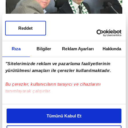
Reddet
Rıza
Bilgiler
Reklam Ayarları
Hakkında
Aykut Kocaman'ın Konyaspor'daki yardımcı
hocaları da belli oldu. Kocaman,
"Sitelerimizde reklam ve pazarlama faaliyetlerinin
yürütülmesi amaçları ile çerezler kullanılmaktadır.
Fenerbahçe'den gönderilen 3 eski
yardımcısını Konya'da da yanına aldı.
Bu çerezler, kullanıcıların tarayıcı ve cihazlarını
tanımlayarak çalışırlar.
Bu çerezlere izin vermeniz halinde sizlere özel
kişiselleştirilmiş reklamlar sunabilir, sayfalarımızda sizlere
Tümünü Kabul Et
daha iyi reklam deneyimi yaşatabiliriz. Bunu yaparken
amacımızın size daha iyi bir reklam deneyimi sunmak