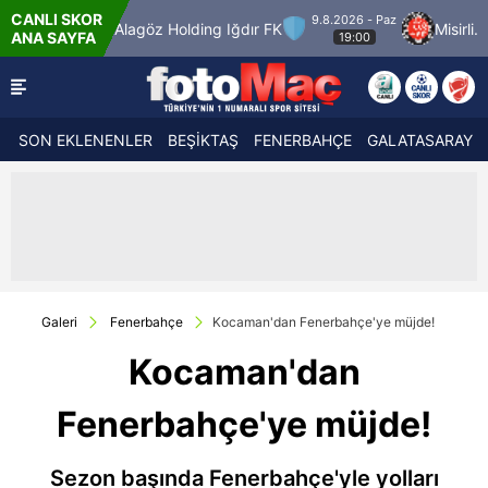
CANLI SKOR
9.8.2026 - Paz
Alagöz Holding Iğdır FK
Misirli.com.tr Karagü
ANA SAYFA
19:00
SON EKLENENLER
BEŞİKTAŞ
FENERBAHÇE
GALATASARAY
Galeri
Fenerbahçe
Kocaman'dan Fenerbahçe'ye müjde!
Kocaman'dan
Fenerbahçe'ye müjde!
Sezon başında Fenerbahçe'yle yolları