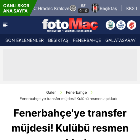
CANLI SKOR
58'
L
FC Hradec Kralove
Beşiktaş
KKS Lech Pozna
ANA SAYFA
0
-
0
SON EKLENENLER
BEŞİKTAŞ
FENERBAHÇE
GALATASARAY
Galeri
Fenerbahçe
Fenerbahçe'ye transfer müjdesi! Kulübü resmen açıkladı
Fenerbahçe'ye transfer
müjdesi! Kulübü resmen