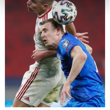
kalemimiz olduğunu sizlere hatırlatmak isteriz.
Her halükârda, kullanıcılar, bu çerezlere izin vermedikleri
takdirde, kullanıcılara hedefli reklamlar
gösterilmeyecektir."
Sizlere daha iyi bir hizmet sunabilmek için İnternet
Sitemizde kendimize ve üçüncü kişilere ait çerezler
kullanılmaktadır. Bu çerezler vasıtasıyla çeşitli kişisel
verileriniz işlenmekte olup gerekli olan çerezler bilgi
toplumu hizmetlerinin sunulması amacıyla
kullanılmaktadır. Diğer çerezler, sitemizin daha işlevsel
kılınması ve kişiselleştirilmesi ve sizlere yönelik
reklam/pazarlama faaliyetlerinin yapılması, amaçlarıyla
sınırlı olarak açık rızanız dahilinde kullanılacaktır.
Çerezlere ilişkin tercihlerinizi aşağıda yer alan panel
vasıtasıyla belirleyebilirsiniz. Çerezlere ilişkin detaylı bilgi