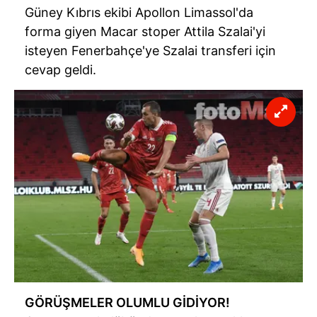
için Ayarlar butonuna tıklayabilir,
Çerez Bilgilendirme
Güney Kıbrıs ekibi Apollon Limassol'da
Metnimizi
ziyaret edebilirsiniz.
forma giyen Macar stoper Attila Szalai'yi
isteyen Fenerbahçe'ye Szalai transferi için
6698 sayılı Kişisel Verilerin Korunması Kanunu uyarınca
cevap geldi.
hazırlanmış Aydınlatma Metnimizi okumak ve sitemizde
ilgili mevzuata uygun olarak kullanılan çerezlerle ilgili bilgi
almak için lütfen
tıklayınız
.
GÖRÜŞMELER OLUMLU GİDİYOR!