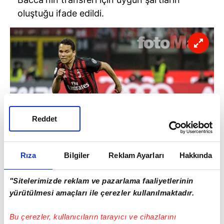
oluştuğu ifade edildi.
Reddet
Rıza
Bilgiler
Reklam Ayarları
Hakkında
"Sitelerimizde reklam ve pazarlama faaliyetlerinin
yürütülmesi amaçları ile çerezler kullanılmaktadır.
Leonardo satılmasını istedi
Milan'ın Juventus'tan Arjantinli golcü
Bu çerezler, kullanıcıların tarayıcı ve cihazlarını
Higuain'i transfer etmesiyle bir anda 2. plana