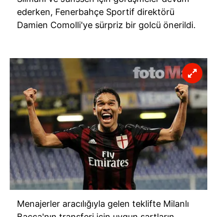
ederken, Fenerbahçe Sportif direktörü
Damien Comolli'ye sürpriz bir golcü önerildi.
Menajerler aracılığıyla gelen teklifte Milanlı
Bacca'nın transferi için uygun şartların