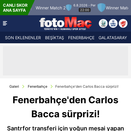
CANLI SKOR
6.8.2026 - Per
atch 12
Winner Match 2
Winner Match 3
ANA SAYFA
22:00
SON EKLENENLER
BEŞİKTAŞ
FENERBAHÇE
GALATASARAY
Galeri
Fenerbahçe
Fenerbahçe'den Carlos Bacca sürprizi!
Fenerbahçe'den Carlos
Bacca sürprizi!
Santrfor transferi için yoğun mesai yapan