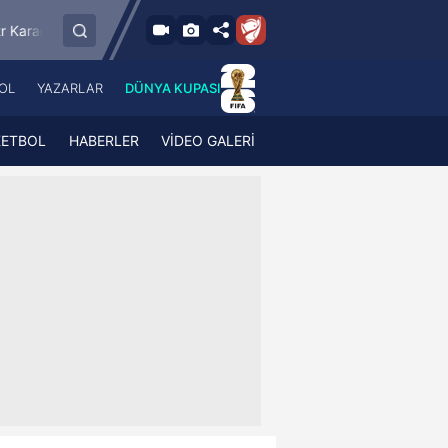
9.8.2026 - Paz
SMS Grup Sarıyerspor
Muğlaspor
Vanspo
19:00
OL
YAZARLAR
DÜNYA KUPASI
 Haber
A Haber Radyo
 Spor
A Spor Radyo
KETBOL
HABERLER
VİDEO GALERİ
TV
A News Radio
2TV
Radyo Turkuvaz
para
Turkuvaz Romantik
Turkuvaz Efsane
Vav Tv
Radyo Soft
Radyo Energy
Turkuvaz Anadolu