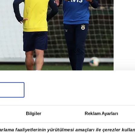
y'ın 9 maçlık kazanamama serisini
aka galip gelmek isteyeceğini, bu
Bilgiler
Reklam Ayarları
yıp bölüm bölüm risk alacağını
rlama faaliyetlerinin yürütülmesi amaçları ile çerezler kullan