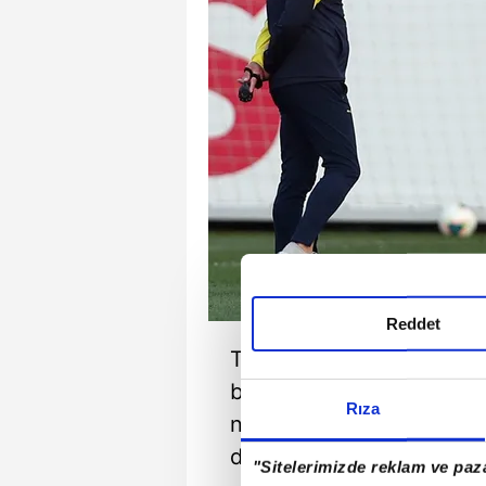
Reddet
Teknik heyet, Galatasara
bitirmek için evinde mutl
Rıza
nedenle maça hızlı başla
düşünüyor.
"Sitelerimizde reklam ve paza