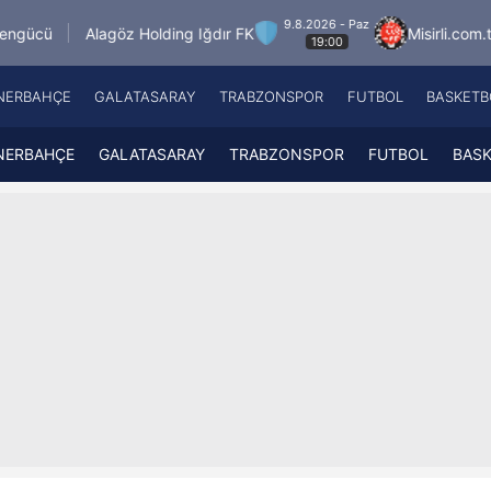
9.8.2026 - Paz
göz Holding Iğdır FK
Misirli.com.tr Karagümrük
19:00
NERBAHÇE
GALATASARAY
TRABZONSPOR
FUTBOL
BASKETB
Beşiktaş
A
Fenerbahçe
A
NERBAHÇE
GALATASARAY
TRABZONSPOR
FUTBOL
BAS
Galatasaray
A
Trabzonspor
A
Futbol
A
Basketbol
Ziraat Türkiye Kupası
DİZİ
Diğer Sporlar