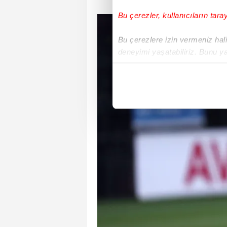
Bu çerezler, kullanıcıların tara
Bu çerezlere izin vermeniz halin
deneyimi yaşatabiliriz. Bunu y
içerikleri sunabilmek adına el
noktasında tek gelir kalemimiz 
Her halükârda, kullanıcılar, bu 
Sizlere daha iyi bir hizmet sun
çerezler vasıtasıyla çeşitli kiş
amacıyla kullanılmaktadır. Diğer
reklam/pazarlama faaliyetlerinin
Çerezlere ilişkin tercihlerinizi 
butonuna tıklayabilir,
Çerez Bi
6698 sayılı Kişisel Verilerin 