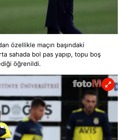
 çerezlerle ilgili bilgi almak için lütfen
tıklayınız
.
dan özellikle maçın başındaki
orta sahada bol pas yapıp, topu boş
diği öğrenildi.