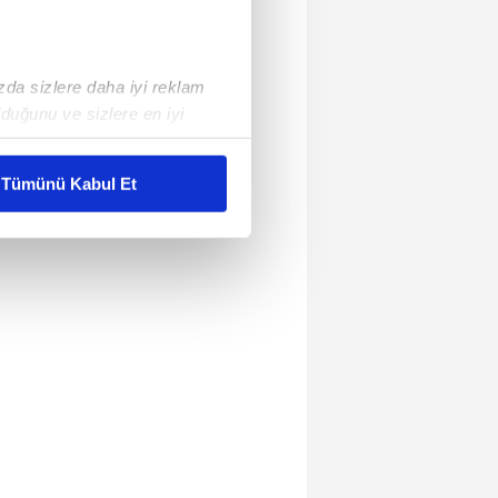
ızda sizlere daha iyi reklam
duğunu ve sizlere en iyi
liyetlerimizi karşılamak
Tümünü Kabul Et
ar gösterilmeyecektir."
çerezler kullanılmaktadır. Bu
u hizmetlerinin sunulması
i ve sizlere yönelik
nılacaktır.
kin detaylı bilgi için Ayarlar
ak ve sitemizde ilgili