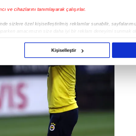
yıcı ve cihazlarını tanımlayarak çalışırlar.
de sizlere özel kişiselleştirilmiş reklamlar sunabilir, sayfalarım
aparken amacımızın size daha iyi bir reklam deneyimi sunmak ol
imizden gelen çabayı gösterdiğimizi ve bu noktada, reklamların ma
olduğunu sizlere hatırlatmak isteriz.
Kişiselleştir
çerezlere izin vermedikleri takdirde, kullanıcılara hedefli reklaml
abilmek için İnternet Sitemizde kendimize ve üçüncü kişilere ait 
isel verileriniz işlenmekte olup gerekli olan çerezler bilgi toplum
 çerezler, sitemizin daha işlevsel kılınması ve kişiselleştirilmes
 yapılması, amaçlarıyla sınırlı olarak açık rızanız dahilinde kulla
aşağıda yer alan panel vasıtasıyla belirleyebilirsiniz. Çerezlere iliş
lgilendirme Metnimizi
ziyaret edebilirsiniz.
Korunması Kanunu uyarınca hazırlanmış Aydınlatma Metnimizi okum