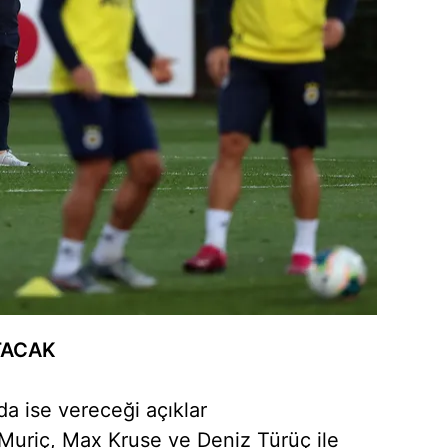
TACAK
da ise vereceği açıklar
 Muriç, Max Kruse ve Deniz Türüç ile