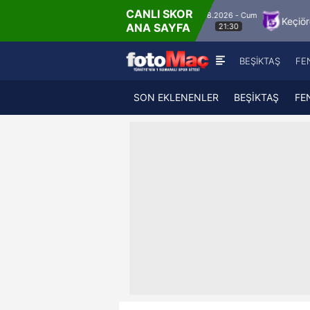
CANLI SKOR
8.8.2026 - Cum
Hesap.com Antalyaspor
Keçiörengücü
Ala
ANA SAYFA
21:30
BEŞİKTAŞ
FE
SON EKLENENLER
BEŞİKTAŞ
FE