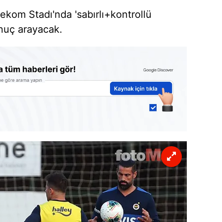
elekom Stadı'nda 'sabırlı+kontrollü
onuç arayacak.