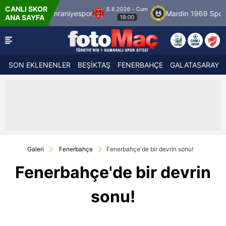
CANLI SKOR
8.8.2026 - Cum
niyespor
Mardin 1969 Spor
Özbelsan Siva
ANA SAYFA
19:00
SON EKLENENLER
BEŞİKTAŞ
FENERBAHÇE
GALATASARAY
Galeri
Fenerbahçe
Fenerbahçe'de bir devrin sonu!
Fenerbahçe'de bir devrin
sonu!