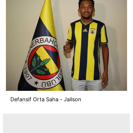
kılınması ve kişiselleştirilmesi ve sizlere yönelik
reklam/pazarlama faaliyetlerinin yapılması, amaçlarıyla
sınırlı olarak açık rızanız dahilinde kullanılacaktır.
Çerezlere ilişkin tercihlerinizi aşağıda yer alan panel
vasıtasıyla belirleyebilirsiniz. Çerezlere ilişkin detaylı bilgi
için Ayarlar butonuna tıklayabilir,
Çerez Bilgilendirme
Metnimizi
ziyaret edebilirsiniz.
6698 sayılı Kişisel Verilerin Korunması Kanunu uyarınca
hazırlanmış Aydınlatma Metnimizi okumak ve sitemizde
ilgili mevzuata uygun olarak kullanılan çerezlerle ilgili bilgi
almak için lütfen
tıklayınız
.
Defansif Orta Saha - Jailson