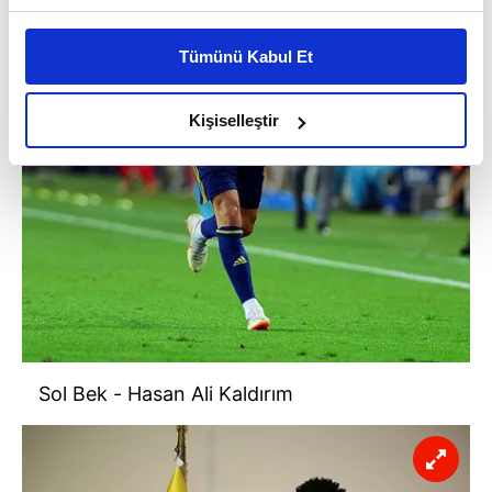
Bu çerezlere izin vermeniz halinde sizlere özel
kişiselleştirilmiş reklamlar sunabilir, sayfalarımızda sizlere
Tümünü Kabul Et
daha iyi reklam deneyimi yaşatabiliriz. Bunu yaparken
amacımızın size daha iyi bir reklam deneyimi sunmak
olduğunu ve sizlere en iyi içerikleri sunabilmek adına
Kişiselleştir
elimizden gelen çabayı gösterdiğimizi ve bu noktada,
reklamların maliyetlerimizi karşılamak noktasında tek gelir
kalemimiz olduğunu sizlere hatırlatmak isteriz.
Her halükârda, kullanıcılar, bu çerezlere izin vermedikleri
takdirde, kullanıcılara hedefli reklamlar
gösterilmeyecektir."
Sizlere daha iyi bir hizmet sunabilmek için İnternet
Sitemizde kendimize ve üçüncü kişilere ait çerezler
Sol Bek - Hasan Ali Kaldırım
kullanılmaktadır. Bu çerezler vasıtasıyla çeşitli kişisel
verileriniz işlenmekte olup gerekli olan çerezler bilgi
toplumu hizmetlerinin sunulması amacıyla
kullanılmaktadır. Diğer çerezler, sitemizin daha işlevsel