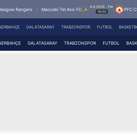
6.8.2026 - Per
rs
Maccabi Tel Aviv FC
PFC CSKA Sofia
19:00
NERBAHÇE
GALATASARAY
TRABZONSPOR
FUTBOL
BASKETB
Beşiktaş
A
Fenerbahçe
A
NERBAHÇE
GALATASARAY
TRABZONSPOR
FUTBOL
BAS
Galatasaray
A
Trabzonspor
A
Futbol
A
Basketbol
Ziraat Türkiye Kupası
DİZİ
Diğer Sporlar