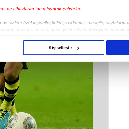
yıcı ve cihazlarını tanımlayarak çalışırlar.
de sizlere özel kişiselleştirilmiş reklamlar sunabilir, sayfalarım
aparken amacımızın size daha iyi bir reklam deneyimi sunmak ol
imizden gelen çabayı gösterdiğimizi ve bu noktada, reklamların ma
olduğunu sizlere hatırlatmak isteriz.
Kişiselleştir
çerezlere izin vermedikleri takdirde, kullanıcılara hedefli reklaml
abilmek için İnternet Sitemizde kendimize ve üçüncü kişilere ait 
isel verileriniz işlenmekte olup gerekli olan çerezler bilgi toplum
 çerezler, sitemizin daha işlevsel kılınması ve kişiselleştirilmes
 yapılması, amaçlarıyla sınırlı olarak açık rızanız dahilinde kulla
aşağıda yer alan panel vasıtasıyla belirleyebilirsiniz. Çerezlere iliş
lgilendirme Metnimizi
ziyaret edebilirsiniz.
Korunması Kanunu uyarınca hazırlanmış Aydınlatma Metnimizi okum