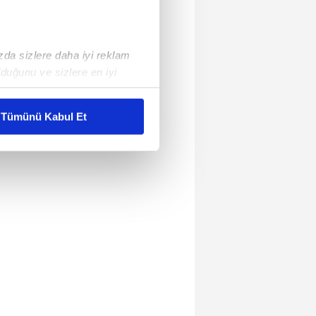
ızda sizlere daha iyi reklam
duğunu ve sizlere en iyi
liyetlerimizi karşılamak
Tümünü Kabul Et
ar gösterilmeyecektir."
çerezler kullanılmaktadır. Bu
u hizmetlerinin sunulması
i ve sizlere yönelik
nılacaktır.
kin detaylı bilgi için Ayarlar
ak ve sitemizde ilgili