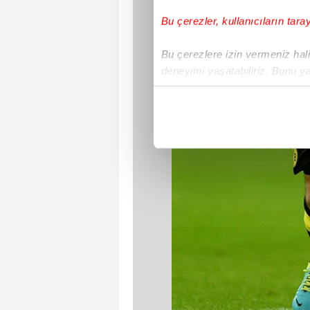
Bu çerezler, kullanıcıların tara
Bu çerezlere izin vermeniz halin
deneyimi yaşatabiliriz. Bunu y
içerikleri sunabilmek adına el
noktasında tek gelir kalemimiz 
Her halükârda, kullanıcılar, bu 
Sizlere daha iyi bir hizmet sun
çerezler vasıtasıyla çeşitli kiş
amacıyla kullanılmaktadır. Diğer
reklam/pazarlama faaliyetlerinin
Çerezlere ilişkin tercihlerinizi 
butonuna tıklayabilir,
Çerez Bi
6698 sayılı Kişisel Verilerin 