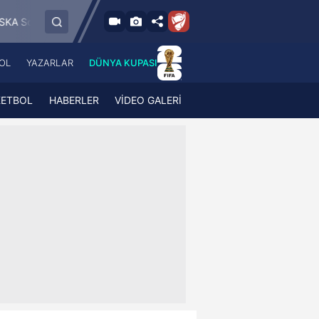
6.8.2026 - Per
FK Jablonec
FC RFS
Paide Linnameeskond
19:00
OL
YAZARLAR
DÜNYA KUPASI
 Haber
A Haber Radyo
 Spor
A Spor Radyo
KETBOL
HABERLER
VİDEO GALERİ
TV
A News Radio
2TV
Radyo Turkuvaz
para
Turkuvaz Romantik
Turkuvaz Efsane
Vav Tv
Radyo Soft
Radyo Energy
Turkuvaz Anadolu