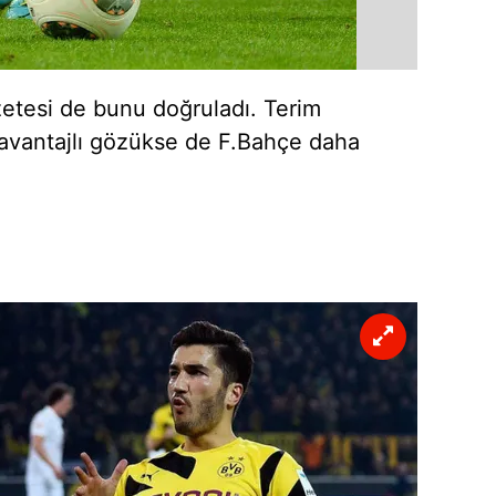
 çerezlerle ilgili bilgi almak için lütfen
tıklayınız
.
azetesi de bunu doğruladı. Terim
 avantajlı gözükse de F.Bahçe daha