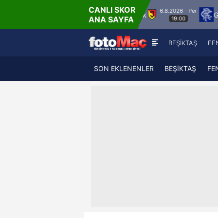
CANLI SKOR
6.8.2026 - Per
 Vaduz
Jagiellonia Bialystok
Glasgow Range
ANA SAYFA
19:00
BEŞİKTAŞ
FE
SON EKLENENLER
BEŞİKTAŞ
FE