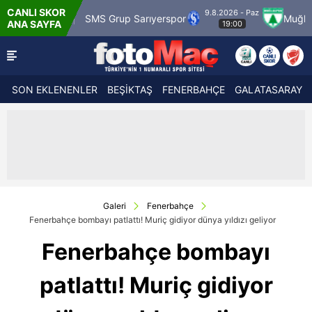
CANLI SKOR
9.8.2026 - Paz
SMS Grup Sarıyerspor
Muğlaspor
Vansp
ANA SAYFA
19:00
SON EKLENENLER
BEŞİKTAŞ
FENERBAHÇE
GALATASARAY
Galeri
Fenerbahçe
Fenerbahçe bombayı patlattı! Muriç gidiyor dünya yıldızı geliyor
Fenerbahçe bombayı
patlattı! Muriç gidiyor