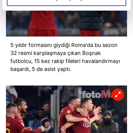
elimizden gelen çabayı gösterdiğimizi ve bu noktada,
reklamların maliyetlerimizi karşılamak noktasında tek gelir
kalemimiz olduğunu sizlere hatırlatmak isteriz.
Her halükârda, kullanıcılar, bu çerezlere izin vermedikleri
takdirde, kullanıcılara hedefli reklamlar
5 yıldır formasını giydiği Roma'da bu sezon
gösterilmeyecektir."
32 resmi karşılaşmaya çıkan Boşnak
futbolcu, 15 kez rakip fileleri havalandırmayı
Sizlere daha iyi bir hizmet sunabilmek için İnternet
başardı, 5 de asist yaptı.
Sitemizde kendimize ve üçüncü kişilere ait çerezler
kullanılmaktadır. Bu çerezler vasıtasıyla çeşitli kişisel
verileriniz işlenmekte olup gerekli olan çerezler bilgi
toplumu hizmetlerinin sunulması amacıyla
kullanılmaktadır. Diğer çerezler, sitemizin daha işlevsel
kılınması ve kişiselleştirilmesi ve sizlere yönelik
reklam/pazarlama faaliyetlerinin yapılması, amaçlarıyla
sınırlı olarak açık rızanız dahilinde kullanılacaktır.