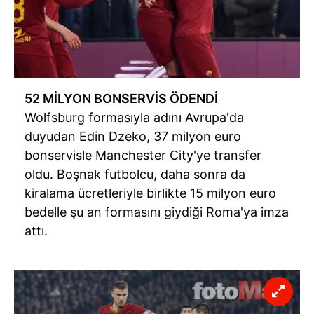
Çerezlere ilişkin tercihlerinizi aşağıda yer alan panel
vasıtasıyla belirleyebilirsiniz. Çerezlere ilişkin detaylı bilgi
için Ayarlar butonuna tıklayabilir,
Çerez Bilgilendirme
Metnimizi
ziyaret edebilirsiniz.
6698 sayılı Kişisel Verilerin Korunması Kanunu uyarınca
52 MİLYON BONSERVİS ÖDENDİ
hazırlanmış Aydınlatma Metnimizi okumak ve sitemizde
Wolfsburg formasıyla adını Avrupa'da
ilgili mevzuata uygun olarak kullanılan çerezlerle ilgili bilgi
duyudan Edin Dzeko, 37 milyon euro
almak için lütfen
tıklayınız
.
bonservisle Manchester City'ye transfer
oldu. Boşnak futbolcu, daha sonra da
kiralama ücretleriyle birlikte 15 milyon euro
bedelle şu an formasını giydiği Roma'ya imza
attı.