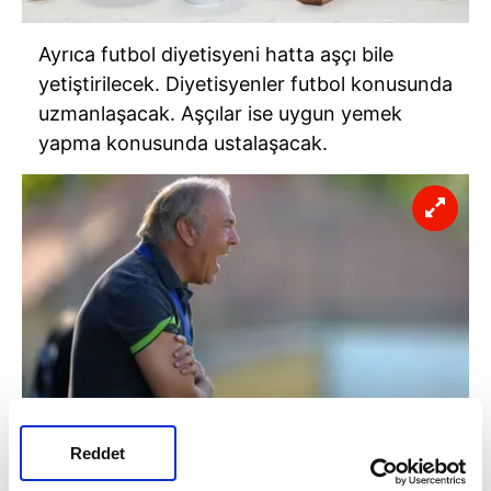
Ayrıca futbol diyetisyeni hatta aşçı bile
yetiştirilecek. Diyetisyenler futbol konusunda
uzmanlaşacak. Aşçılar ise uygun yemek
yapma konusunda ustalaşacak.
Reddet
O İSTERSE GELECEK
3 Temmuz Futbol Akademisi'nin başına