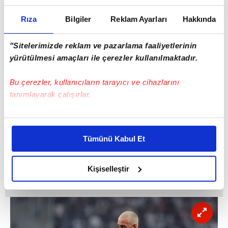
Portekiz Milli Takımı'nda Fernando
Rıza
Bilgiler
Reklam Ayarları
Hakkında
Santos'un yardımcılığını yapan İlidio Vale'nin
geçmesi bekleniyor.
"Sitelerimizde reklam ve pazarlama faaliyetlerinin
yürütülmesi amaçları ile çerezler kullanılmaktadır.
Bu çerezler, kullanıcıların tarayıcı ve cihazlarını
tanımlayarak çalışırlar.
Bu çerezlere izin vermeniz halinde sizlere özel
kişiselleştirilmiş reklamlar sunabilir, sayfalarımızda sizlere
Tümünü Kabul Et
daha iyi reklam deneyimi yaşatabiliriz. Bunu yaparken
amacımızın size daha iyi bir reklam deneyimi sunmak
olduğunu ve sizlere en iyi içerikleri sunabilmek adına
Kişiselleştir
elimizden gelen çabayı gösterdiğimizi ve bu noktada,
reklamların maliyetlerimizi karşılamak noktasında tek gelir
kalemimiz olduğunu sizlere hatırlatmak isteriz.