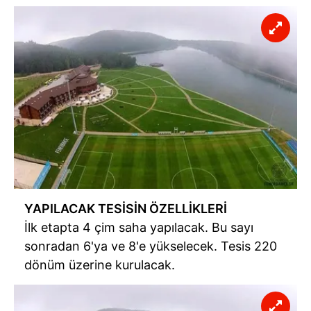
6698 sayılı Kişisel Verilerin Korunması Kanunu uyarınca
hazırlanmış Aydınlatma Metnimizi okumak ve sitemizde
ilgili mevzuata uygun olarak kullanılan çerezlerle ilgili bilgi
almak için lütfen
tıklayınız
.
YAPILACAK TESİSİN ÖZELLİKLERİ
İlk etapta 4 çim saha yapılacak. Bu sayı
sonradan 6'ya ve 8'e yükselecek. Tesis 220
dönüm üzerine kurulacak.