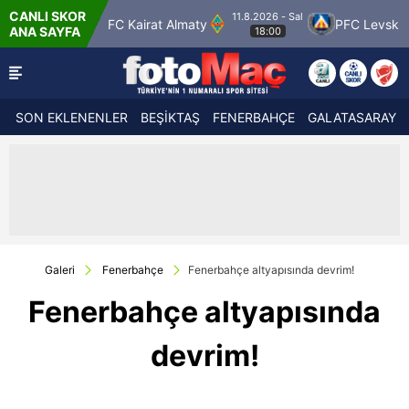
CANLI SKOR
11.8.2026 - Sal
lspor
FC Kairat Almaty
PFC Levski Sofya
ANA SAYFA
18:00
SON EKLENENLER
BEŞİKTAŞ
FENERBAHÇE
GALATASARAY
Galeri
Fenerbahçe
Fenerbahçe altyapısında devrim!
Fenerbahçe altyapısında
devrim!