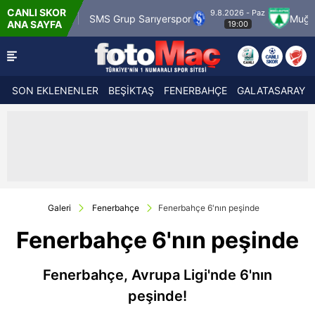
CANLI SKOR
9.8.2026 - Paz
ragümrük
SMS Grup Sarıyerspor
Muğlaspor
ANA SAYFA
19:00
SON EKLENENLER
BEŞİKTAŞ
FENERBAHÇE
GALATASARAY
Galeri
Fenerbahçe
Fenerbahçe 6'nın peşinde
Fenerbahçe 6'nın peşinde
Fenerbahçe, Avrupa Ligi'nde 6'nın
peşinde!