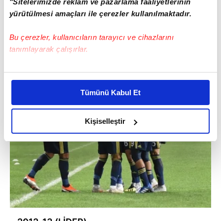
"Sitelerimizde reklam ve pazarlama faaliyetlerinin
yürütülmesi amaçları ile çerezler kullanılmaktadır.
Bu çerezler, kullanıcıların tarayıcı ve cihazlarını
tanımlayarak çalışırlar.
Bu çerezlere izin vermeniz halinde sizlere özel
kişiselleştirilmiş reklamlar sunabilir, sayfalarımızda sizlere
Tümünü Kabul Et
daha iyi reklam deneyimi yaşatabiliriz. Bunu yaparken
amacımızın size daha iyi bir reklam deneyimi sunmak
olduğunu ve sizlere en iyi içerikleri sunabilmek adına
Kişiselleştir
elimizden gelen çabayı gösterdiğimizi ve bu noktada,
reklamların maliyetlerimizi karşılamak noktasında tek gelir
kalemimiz olduğunu sizlere hatırlatmak isteriz.
Her halükârda, kullanıcılar, bu çerezlere izin vermedikleri
takdirde, kullanıcılara hedefli reklamlar
gösterilmeyecektir."