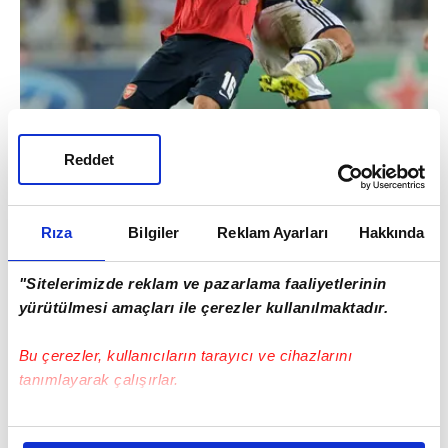
Reddet
Rıza
Bilgiler
Reklam Ayarları
Hakkında
"Sitelerimizde reklam ve pazarlama faaliyetlerinin
yürütülmesi amaçları ile çerezler kullanılmaktadır.
Hadi önceden iyi günde kötü günde
Fenerbahçe diyorduk da, iyi gün kalmadı ki
Bu çerezler, kullanıcıların tarayıcı ve cihazlarını
artık
tanımlayarak çalışırlar.
Bu çerezlere izin vermeniz halinde sizlere özel