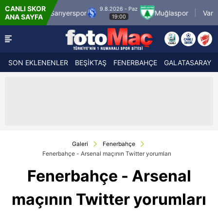
CANLI SKOR
.8.2026 - Paz
9.8.2026 - Paz
Muğlaspor
Vanspor
Zecorne
ANA SAYFA
19:00
21:30
SON EKLENENLER
BEŞİKTAŞ
FENERBAHÇE
GALATASARAY
Galeri
Fenerbahçe
Fenerbahçe - Arsenal maçının Twitter yorumları
Fenerbahçe - Arsenal
maçının Twitter yorumları