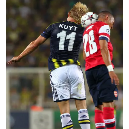
reklam/pazarlama faaliyetlerinin yapılması, amaçlarıyla
sınırlı olarak açık rızanız dahilinde kullanılacaktır.
Çerezlere ilişkin tercihlerinizi aşağıda yer alan panel
vasıtasıyla belirleyebilirsiniz. Çerezlere ilişkin detaylı bilgi
için Ayarlar butonuna tıklayabilir,
Çerez Bilgilendirme
Metnimizi
ziyaret edebilirsiniz.
6698 sayılı Kişisel Verilerin Korunması Kanunu uyarınca
hazırlanmış Aydınlatma Metnimizi okumak ve sitemizde
ilgili mevzuata uygun olarak kullanılan çerezlerle ilgili bilgi
almak için lütfen
tıklayınız
.