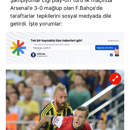
Şampiyonlar Ligi play-off turu ilk maçında
Arsenal'e 3-0 mağlup olan F.Bahçe'de
taraftarlar tepkilerini sosyal medyada dile
getirdi. İşte yorumlar: