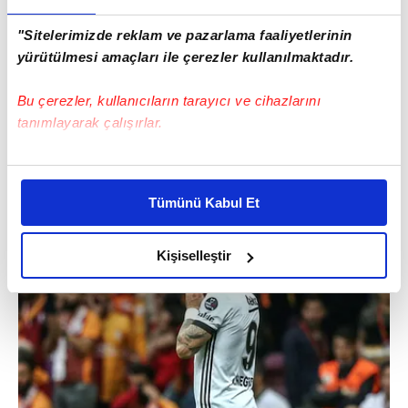
"Sitelerimizde reklam ve pazarlama faaliyetlerinin
yürütülmesi amaçları ile çerezler kullanılmaktadır.
Bu çerezler, kullanıcıların tarayıcı ve cihazlarını
tanımlayarak çalışırlar.
Bu çerezlere izin vermeniz halinde sizlere özel
kişiselleştirilmiş reklamlar sunabilir, sayfalarımızda sizlere
Tümünü Kabul Et
daha iyi reklam deneyimi yaşatabiliriz. Bunu yaparken
amacımızın size daha iyi bir reklam deneyimi sunmak
olduğunu ve sizlere en iyi içerikleri sunabilmek adına
Kişiselleştir
elimizden gelen çabayı gösterdiğimizi ve bu noktada,
reklamların maliyetlerimizi karşılamak noktasında tek gelir
kalemimiz olduğunu sizlere hatırlatmak isteriz.
Her halükârda, kullanıcılar, bu çerezlere izin vermedikleri
takdirde, kullanıcılara hedefli reklamlar
gösterilmeyecektir."