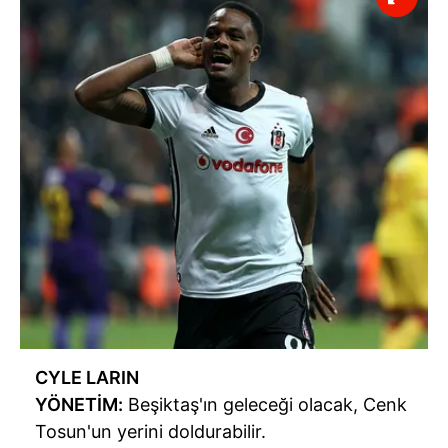
ilgili mevzuata uygun olarak kullanılan çerezlerle ilgili bilgi
almak için lütfen
tıklayınız
.
CYLE LARIN
YÖNETİM:
Beşiktaş'ın geleceği olacak, Cenk
Tosun'un yerini doldurabilir.