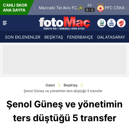
CANLI SKOR
52'
angers
Maccabi Tel Aviv FC
PFC CSKA Sofia
F
ANA SAYFA
0
-
2
SON EKLENENLER
BEŞİKTAŞ
FENERBAHÇE
GALATASARAY
Galeri
Beşiktaş
Şenol Güneş ve yönetimin ters düştüğü 5 transfer
Şenol Güneş ve yönetimin
ters düştüğü 5 transfer