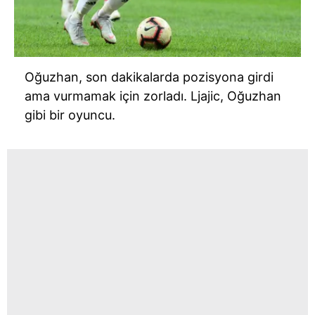
Sizlere daha iyi bir hizmet sunabilmek için İnternet
Sitemizde kendimize ve üçüncü kişilere ait çerezler
kullanılmaktadır. Bu çerezler vasıtasıyla çeşitli kişisel
verileriniz işlenmekte olup gerekli olan çerezler bilgi
Oğuzhan, son dakikalarda pozisyona girdi
toplumu hizmetlerinin sunulması amacıyla
ama vurmamak için zorladı. Ljajic, Oğuzhan
kullanılmaktadır. Diğer çerezler, sitemizin daha işlevsel
gibi bir oyuncu.
kılınması ve kişiselleştirilmesi ve sizlere yönelik
reklam/pazarlama faaliyetlerinin yapılması, amaçlarıyla
sınırlı olarak açık rızanız dahilinde kullanılacaktır.
Çerezlere ilişkin tercihlerinizi aşağıda yer alan panel
vasıtasıyla belirleyebilirsiniz. Çerezlere ilişkin detaylı bilgi
için Ayarlar butonuna tıklayabilir,
Çerez Bilgilendirme
Metnimizi
ziyaret edebilirsiniz.
6698 sayılı Kişisel Verilerin Korunması Kanunu uyarınca
hazırlanmış Aydınlatma Metnimizi okumak ve sitemizde
ilgili mevzuata uygun olarak kullanılan çerezlerle ilgili bilgi