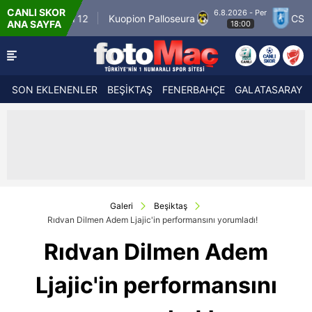
CANLI SKOR
6.8.2026 - Per
r Match 12
Kuopion Palloseura
CS Universit
ANA SAYFA
18:00
SON EKLENENLER
BEŞİKTAŞ
FENERBAHÇE
GALATASARAY
Galeri
Beşiktaş
Rıdvan Dilmen Adem Ljajic'in performansını yorumladı!
Rıdvan Dilmen Adem
Ljajic'in performansını