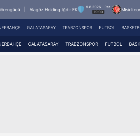
9.8.2026 - Paz
Alagöz Holding Iğdır FK
Misirli.com.tr Karagü
19:00
NERBAHÇE
GALATASARAY
TRABZONSPOR
FUTBOL
BASKETB
Beşiktaş
A
Fenerbahçe
A
NERBAHÇE
GALATASARAY
TRABZONSPOR
FUTBOL
BAS
Galatasaray
A
Trabzonspor
A
Futbol
A
Basketbol
Ziraat Türkiye Kupası
DİZİ
Diğer Sporlar