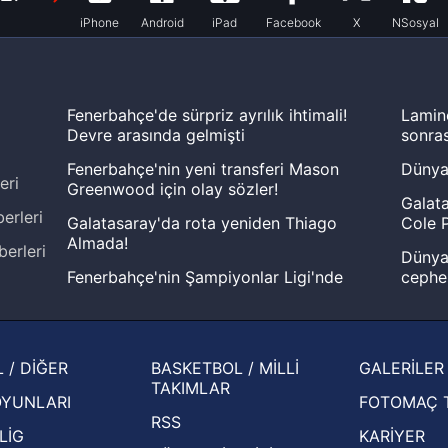
iPhone
Android
iPad
Facebook
X
NSosyal
Fenerbahçe'de sürpriz ayrılık ihtimali!
Lamin
Devre arasında gelmişti
sonras
Fenerbahçe'nin yeni transferi Mason
Dünya
eri
Greenwood için olay sözler!
Galata
erleri
Galatasaray'da rota yeniden Thiago
Cole P
Almada!
berleri
Dünya 
Fenerbahçe'nin Şampiyonlar Ligi'nde
cephe
muhtemel rakibi belli oldu! Gornik
2026 
Zabrze'yi elerlerse...
şampi
İspanya-Arjantin finalinin ardından dış
Herna
 / DİĞER
BASKETBOL / MİLLİ
GALERİLER
basından gündem olan manşetler!
ekiple
TAKIMLAR
OYUNLARI
FOTOMAÇ 
Beşiktaş'ın UEFA Avrupa Ligi'nde 3. Ön
oldu
RSS
Eleme Turu muhtemel rakipleri belli oldu!
LİG
KARİYER