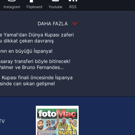
Instagram
Flipboard
Youtube
RSS
DAHA FAZLA
e Yamal'dan Dünya Kupası zaferi
ı dikkat çeken davranış
nın en büyüğü İspanya!
saray transferi böyle bitirecek!
almer ve Bruno Fernandes...
Kupası finali öncesinde İspanya
sinde can sıkan gelişme!
FIFA Dünya Kupası'nı kazanana
yonluk yüzüğü verilecek
n Crespo, Meksika Ligi
rinden Atlas'ın yeni teknik direktörü
TV