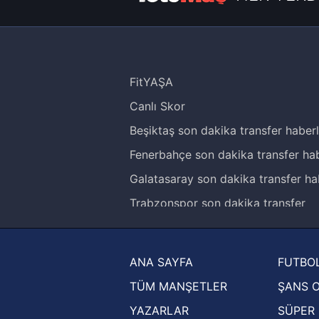
FitYAŞA
Canlı Skor
Beşiktaş son dakika transfer haberl
Fenerbahçe son dakika transfer hab
Galatasaray son dakika transfer ha
Trabzonspor son dakika transfer
haberleri
Trendyol Süper Lig haberleri
ANA SAYFA
FUTBOL
Ziraat Türkiye Kupası haberleri
TÜM MANŞETLER
ŞANS 
UEFA Şampiyonlar Ligi haberleri
YAZARLAR
SÜPER 
UEFA Avrupa Ligi haberleri