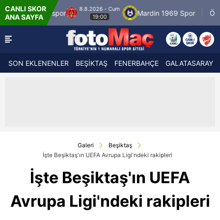
CANLI SKOR
8.8.2026 - Cum
r
Mardin 1969 Spor
Özbelsan Sivasspor
ANA SAYFA
19:00
SON EKLENENLER
BEŞİKTAŞ
FENERBAHÇE
GALATASARAY
Galeri
Beşiktaş
İşte Beşiktaş'ın UEFA Avrupa Ligi'ndeki rakipleri
İşte Beşiktaş'ın UEFA
Avrupa Ligi'ndeki rakipleri