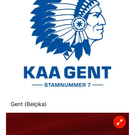
Sizlere daha iyi bir hizmet sunabilmek için İnternet
Sitemizde kendimize ve üçüncü kişilere ait çerezler
kullanılmaktadır. Bu çerezler vasıtasıyla çeşitli kişisel
verileriniz işlenmekte olup gerekli olan çerezler bilgi
toplumu hizmetlerinin sunulması amacıyla
kullanılmaktadır. Diğer çerezler, sitemizin daha işlevsel
kılınması ve kişiselleştirilmesi ve sizlere yönelik
reklam/pazarlama faaliyetlerinin yapılması, amaçlarıyla
sınırlı olarak açık rızanız dahilinde kullanılacaktır.
Çerezlere ilişkin tercihlerinizi aşağıda yer alan panel
vasıtasıyla belirleyebilirsiniz. Çerezlere ilişkin detaylı bilgi
için Ayarlar butonuna tıklayabilir,
Çerez Bilgilendirme
Gent (Belçika)
Metnimizi
ziyaret edebilirsiniz.
6698 sayılı Kişisel Verilerin Korunması Kanunu uyarınca
hazırlanmış Aydınlatma Metnimizi okumak ve sitemizde