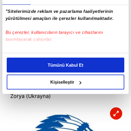
"Sitelerimizde reklam ve pazarlama faaliyetlerinin
Braga (Portekiz)
yürütülmesi amaçları ile çerezler kullanılmaktadır.
Bu çerezler, kullanıcıların tarayıcı ve cihazlarını
tanımlayarak çalışırlar.
Bu çerezlere izin vermeniz halinde sizlere özel
kişiselleştirilmiş reklamlar sunabilir, sayfalarımızda sizlere
Tümünü Kabul Et
daha iyi reklam deneyimi yaşatabiliriz. Bunu yaparken
amacımızın size daha iyi bir reklam deneyimi sunmak
olduğunu ve sizlere en iyi içerikleri sunabilmek adına
Kişiselleştir
elimizden gelen çabayı gösterdiğimizi ve bu noktada,
Zorya (Ukrayna)
reklamların maliyetlerimizi karşılamak noktasında tek gelir
kalemimiz olduğunu sizlere hatırlatmak isteriz.
Her halükârda, kullanıcılar, bu çerezlere izin vermedikleri
takdirde, kullanıcılara hedefli reklamlar
gösterilmeyecektir."