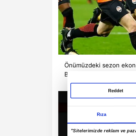
Önümüzdeki sezon ekono
Beşiktaş, bu iki isim için 
Reddet
Rıza
"Sitelerimizde reklam ve paza