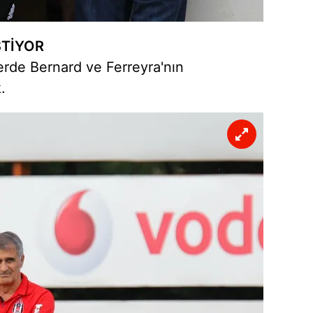
 çerezlerle ilgili bilgi almak için lütfen
tıklayınız
.
STİYOR
rde Bernard ve Ferreyra'nın
.