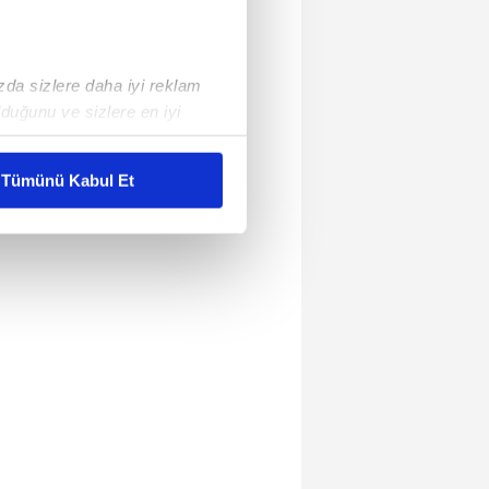
ızda sizlere daha iyi reklam
duğunu ve sizlere en iyi
liyetlerimizi karşılamak
Tümünü Kabul Et
ar gösterilmeyecektir."
çerezler kullanılmaktadır. Bu
u hizmetlerinin sunulması
i ve sizlere yönelik
nılacaktır.
kin detaylı bilgi için Ayarlar
ak ve sitemizde ilgili