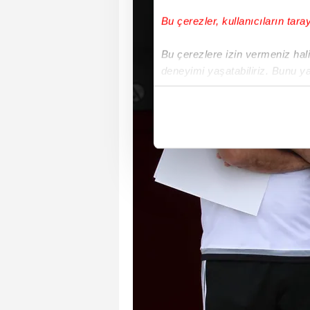
Bu çerezler, kullanıcıların tara
Bu çerezlere izin vermeniz halin
deneyimi yaşatabiliriz. Bunu y
içerikleri sunabilmek adına el
noktasında tek gelir kalemimiz 
Her halükârda, kullanıcılar, bu 
Sizlere daha iyi bir hizmet sun
çerezler vasıtasıyla çeşitli kiş
amacıyla kullanılmaktadır. Diğer
reklam/pazarlama faaliyetlerinin
Çerezlere ilişkin tercihlerinizi 
butonuna tıklayabilir,
Çerez Bi
6698 sayılı Kişisel Verilerin 