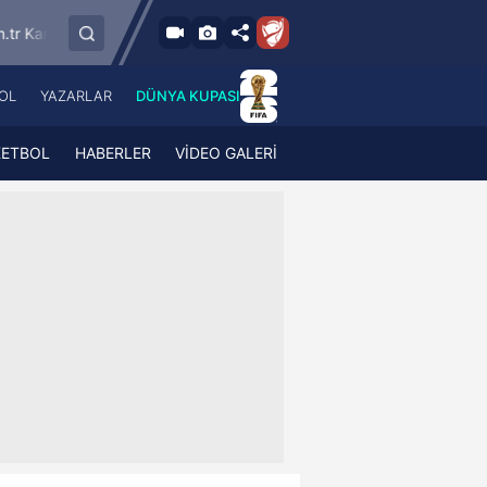
9.8.2026 - Paz
SMS Grup Sarıyerspor
Muğlaspor
Vansp
19:00
OL
YAZARLAR
DÜNYA KUPASI
 Haber
A Haber Radyo
 Spor
A Spor Radyo
KETBOL
HABERLER
VİDEO GALERİ
TV
A News Radio
2TV
Radyo Turkuvaz
para
Turkuvaz Romantik
Turkuvaz Efsane
Vav Tv
Radyo Soft
Radyo Energy
Turkuvaz Anadolu