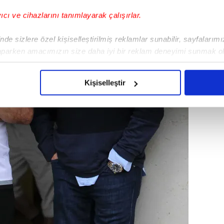
yıcı ve cihazlarını tanımlayarak çalışırlar.
de sizlere özel kişiselleştirilmiş reklamlar sunabilir, sayfalarım
aparken amacımızın size daha iyi bir reklam deneyimi sunmak ol
imizden gelen çabayı gösterdiğimizi ve bu noktada, reklamların ma
olduğunu sizlere hatırlatmak isteriz.
Kişiselleştir
çerezlere izin vermedikleri takdirde, kullanıcılara hedefli reklaml
abilmek için İnternet Sitemizde kendimize ve üçüncü kişilere ait 
isel verileriniz işlenmekte olup gerekli olan çerezler bilgi toplum
 çerezler, sitemizin daha işlevsel kılınması ve kişiselleştirilmes
 yapılması, amaçlarıyla sınırlı olarak açık rızanız dahilinde kulla
aşağıda yer alan panel vasıtasıyla belirleyebilirsiniz. Çerezlere iliş
lgilendirme Metnimizi
ziyaret edebilirsiniz.
Korunması Kanunu uyarınca hazırlanmış Aydınlatma Metnimizi okum