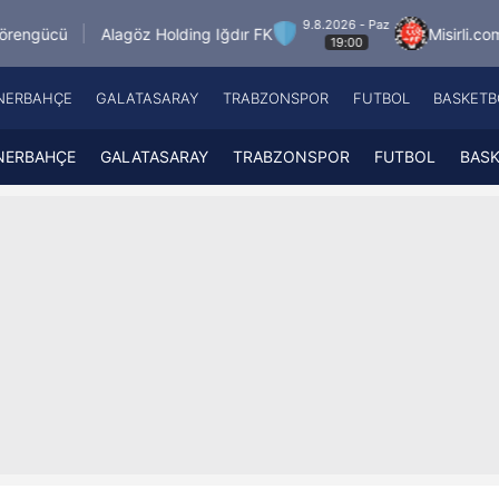
9.8.2026 - Paz
göz Holding Iğdır FK
Misirli.com.tr Karagümrük
19:00
NERBAHÇE
GALATASARAY
TRABZONSPOR
FUTBOL
BASKETB
Beşiktaş
A
Fenerbahçe
A
NERBAHÇE
GALATASARAY
TRABZONSPOR
FUTBOL
BAS
Galatasaray
A
Trabzonspor
A
Futbol
A
Basketbol
Ziraat Türkiye Kupası
DİZİ
Diğer Sporlar