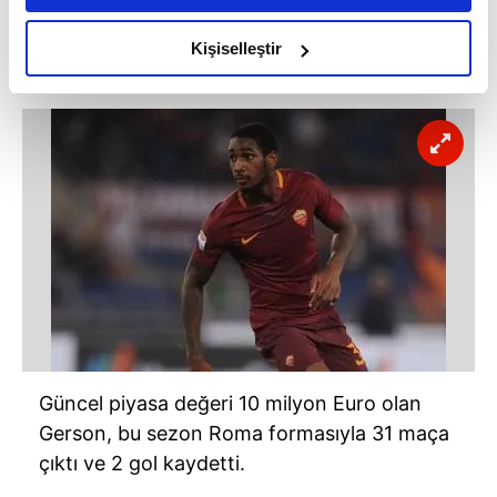
ortasında oynayabilen 21 yaşındaki Gerson
amacımızın size daha iyi bir reklam deneyimi sunmak
müthiş tekniği ile biliniyor. Sambacı 2016'da
olduğunu ve sizlere en iyi içerikleri sunabilmek adına
Kişiselleştir
elimizden gelen çabayı gösterdiğimizi ve bu noktada,
16 milyon Euro'ya Fluminense'den alındı.
reklamların maliyetlerimizi karşılamak noktasında tek gelir
kalemimiz olduğunu sizlere hatırlatmak isteriz.
Her halükârda, kullanıcılar, bu çerezlere izin vermedikleri
takdirde, kullanıcılara hedefli reklamlar
gösterilmeyecektir."
Sizlere daha iyi bir hizmet sunabilmek için İnternet
Sitemizde kendimize ve üçüncü kişilere ait çerezler
kullanılmaktadır. Bu çerezler vasıtasıyla çeşitli kişisel
verileriniz işlenmekte olup gerekli olan çerezler bilgi
toplumu hizmetlerinin sunulması amacıyla
Güncel piyasa değeri 10 milyon Euro olan
kullanılmaktadır. Diğer çerezler, sitemizin daha işlevsel
Gerson, bu sezon Roma formasıyla 31 maça
kılınması ve kişiselleştirilmesi ve sizlere yönelik
çıktı ve 2 gol kaydetti.
reklam/pazarlama faaliyetlerinin yapılması, amaçlarıyla