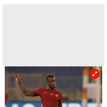
sınırlı olarak açık rızanız dahilinde kullanılacaktır.
Çerezlere ilişkin tercihlerinizi aşağıda yer alan panel
vasıtasıyla belirleyebilirsiniz. Çerezlere ilişkin detaylı bilgi
için Ayarlar butonuna tıklayabilir,
Çerez Bilgilendirme
Metnimizi
ziyaret edebilirsiniz.
6698 sayılı Kişisel Verilerin Korunması Kanunu uyarınca
hazırlanmış Aydınlatma Metnimizi okumak ve sitemizde
ilgili mevzuata uygun olarak kullanılan çerezlerle ilgili bilgi
almak için lütfen
tıklayınız
.