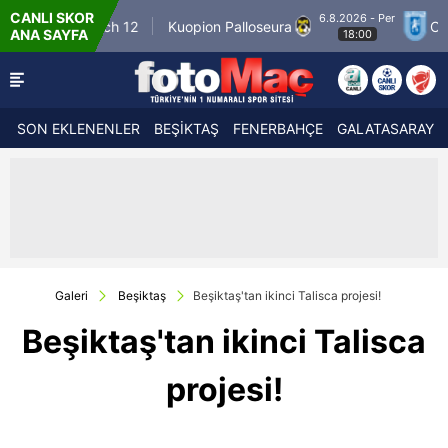
CANLI SKOR
6.8.2026 - Per
inner Match 12
Kuopion Palloseura
CS Unive
ANA SAYFA
18:00
SON EKLENENLER
BEŞİKTAŞ
FENERBAHÇE
GALATASARAY
Galeri
Beşiktaş
Beşiktaş'tan ikinci Talisca projesi!
Beşiktaş'tan ikinci Talisca
projesi!