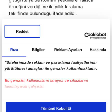
örneğini verdiği ve iki yıllık kiralama
teklifinde bulunduğu ifade edildi.
Reddet
Rıza
Bilgiler
Reklam Ayarları
Hakkında
"Sitelerimizde reklam ve pazarlama faaliyetlerinin
yürütülmesi amaçları ile çerezler kullanılmaktadır.
Bu çerezler, kullanıcıların tarayıcı ve cihazlarını
tanımlayarak çalışırlar.
16 MİLYON EURO'YA ALINDI
Bu çerezlere izin vermeniz halinde sizlere özel
İtalyan kulübü, Beşiktaş'ın bu önerisine sıcak
kişiselleştirilmiş reklamlar sunabilir, sayfalarımızda sizlere
Tümünü Kabul Et
bakıyor. Sağ kanatta ve orta alanın
daha iyi reklam deneyimi yaşatabiliriz. Bunu yaparken