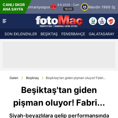
CANLI SKOR
8.8.2026 - Cum
r
Ümraniyespor
Mardin 1969 Spor
Özbe
ANA SAYFA
19:00
SON EKLENENLER
BEŞİKTAŞ
FENERBAHÇE
GALATASARAY
Galeri
Beşiktaş
Beşiktaş'tan giden pişman oluyor! Fabri...
Beşiktaş'tan giden
pişman oluyor! Fabri...
Siyah-beyazlılara gelip performansında