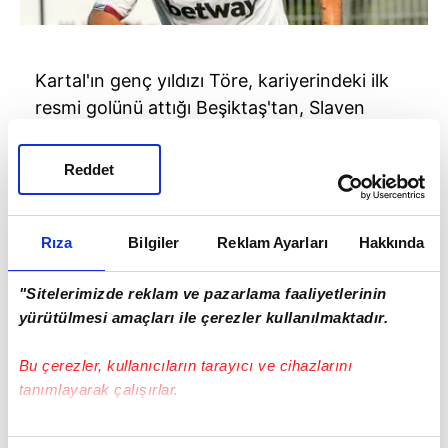
Kartal'ın genç yıldızı Töre, kariyerindeki ilk
resmi golünü attığı Beşiktaş'tan, Slaven
Bilic'le beraber 3 milyon euro'ya West Ham'a
gitti. Töre burada beklediği şansı
Reddet
yakalayamayıp yurda geri döndü.
Rıza
Bilgiler
Reklam Ayarları
Hakkında
"Sitelerimizde reklam ve pazarlama faaliyetlerinin
yürütülmesi amaçları ile çerezler kullanılmaktadır.
Bu çerezler, kullanıcıların tarayıcı ve cihazlarını
tanımlayarak çalışırlar.
Bu çerezlere izin vermeniz halinde sizlere özel