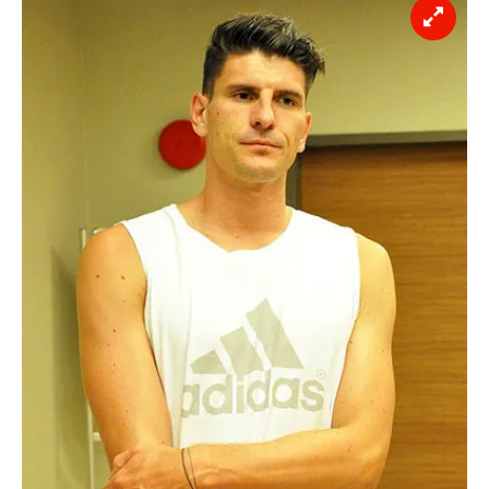
reklam/pazarlama faaliyetlerinin yapılması, amaçlarıyla
sınırlı olarak açık rızanız dahilinde kullanılacaktır.
Çerezlere ilişkin tercihlerinizi aşağıda yer alan panel
vasıtasıyla belirleyebilirsiniz. Çerezlere ilişkin detaylı bilgi
için Ayarlar butonuna tıklayabilir,
Çerez Bilgilendirme
Metnimizi
ziyaret edebilirsiniz.
6698 sayılı Kişisel Verilerin Korunması Kanunu uyarınca
hazırlanmış Aydınlatma Metnimizi okumak ve sitemizde
ilgili mevzuata uygun olarak kullanılan çerezlerle ilgili bilgi
almak için lütfen
tıklayınız
.