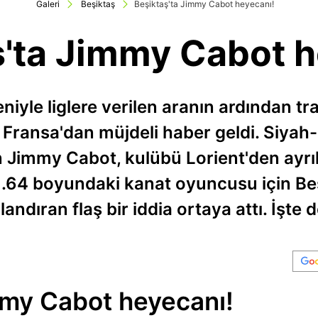
Galeri
Beşiktaş
Beşiktaş'ta Jimmy Cabot heyecanı!
ş'ta Jimmy Cabot h
iyle liglere verilen aranın ardından tr
Fransa'dan müjdeli haber geldi. Siyah-
 Jimmy Cabot, kulübü Lorient'den ayrı
1.64 boyundaki kanat oyuncusu için Beşi
ndıran flaş bir iddia ortaya attı. İşte d
mmy Cabot heyecanı!