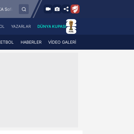
6.8.2026 - Per
 Jablonec
FC RFS
Paide Linnameeskond
19:00
OL
YAZARLAR
DÜNYA KUPASI
 Haber
A Haber Radyo
 Spor
A Spor Radyo
KETBOL
HABERLER
VİDEO GALERİ
TV
A News Radio
2TV
Radyo Turkuvaz
para
Turkuvaz Romantik
Turkuvaz Efsane
Vav Tv
Radyo Soft
Radyo Energy
Turkuvaz Anadolu