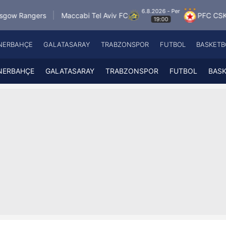
6.8.2026 - Per
Maccabi Tel Aviv FC
PFC CSKA Sofia
FK
19:00
NERBAHÇE
GALATASARAY
TRABZONSPOR
FUTBOL
BASKETB
Beşiktaş
A
Fenerbahçe
A
NERBAHÇE
GALATASARAY
TRABZONSPOR
FUTBOL
BAS
Galatasaray
A
Trabzonspor
A
Futbol
A
Basketbol
Ziraat Türkiye Kupası
DİZİ
Diğer Sporlar