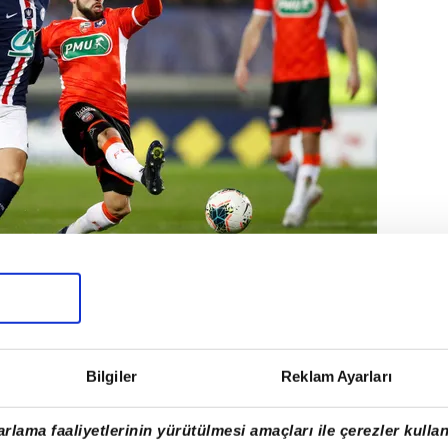
nt'de forma giyen 26 yaşındaki sağ
edyadan yaptığı açıklama ile
Bilgiler
Reklam Ayarları
duyurmuştu.
rlama faaliyetlerinin yürütülmesi amaçları ile çerezler kullan