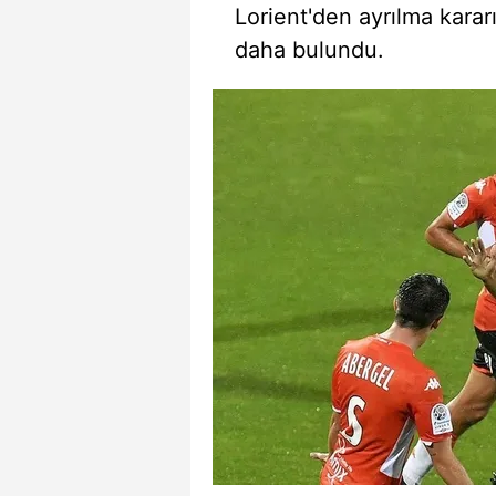
Lorient'den ayrılma karar
mevzuata uygun olarak kullanılan
daha bulundu.