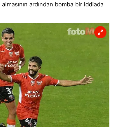
ı almasının ardından bomba bir iddiada
 çerezlerle ilgili bilgi almak için lütfen
tıklayınız
.