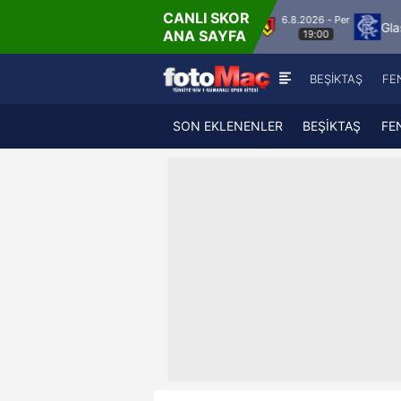
CANLI SKOR
6.8.2026 - Per
aduz
Jagiellonia Bialystok
Glasgow Rangers
ANA SAYFA
19:00
BEŞİKTAŞ
FE
SON EKLENENLER
BEŞİKTAŞ
FE