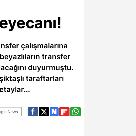
eyecanı!
ansfer çalışmalarına
beyazlıların transfer
lacağını duyurmuştu.
ktaşlı taraftarları
etaylar...