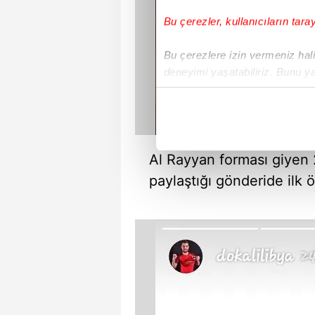
Bu çerezler, kullanıcıların tara
Bu çerezlere izin vermeniz halin
deneyimi yaşatabiliriz. Bunu y
içerikleri sunabilmek adına el
noktasında tek gelir kalemimiz 
Her halükârda, kullanıcılar, bu 
Al Rayyan forması giyen 
Sizlere daha iyi bir hizmet sun
paylaştığı gönderide ilk
çerezler vasıtasıyla çeşitli kiş
amacıyla kullanılmaktadır. Diğer
reklam/pazarlama faaliyetlerinin
Çerezlere ilişkin tercihlerinizi 
butonuna tıklayabilir,
Çerez Bi
6698 sayılı Kişisel Verilerin 