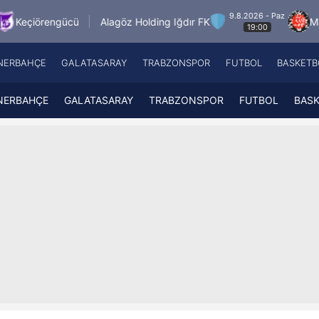
9.8.2026 - Paz
ü
Alagöz Holding Iğdır FK
Misirli.com.tr Ka
19:00
NERBAHÇE
GALATASARAY
TRABZONSPOR
FUTBOL
BASKETB
Beşiktaş
A
Fenerbahçe
A
NERBAHÇE
GALATASARAY
TRABZONSPOR
FUTBOL
BAS
Galatasaray
A
Trabzonspor
A
Futbol
A
Basketbol
Ziraat Türkiye Kupası
DİZİ
Diğer Sporlar