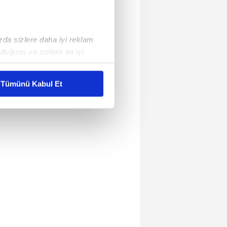
ızda sizlere daha iyi reklam
duğunu ve sizlere en iyi
liyetlerimizi karşılamak
Tümünü Kabul Et
ar gösterilmeyecektir."
çerezler kullanılmaktadır. Bu
u hizmetlerinin sunulması
i ve sizlere yönelik
nılacaktır.
kin detaylı bilgi için Ayarlar
ak ve sitemizde ilgili