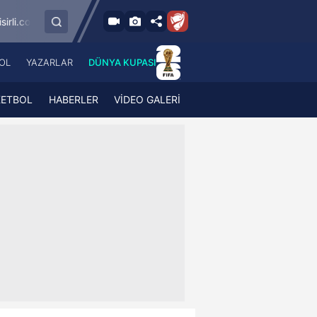
9.8.2026 - Paz
ragümrük
SMS Grup Sarıyerspor
Muğlaspor
19:00
OL
YAZARLAR
DÜNYA KUPASI
 Haber
A Haber Radyo
 Spor
A Spor Radyo
KETBOL
HABERLER
VİDEO GALERİ
TV
A News Radio
2TV
Radyo Turkuvaz
para
Turkuvaz Romantik
Turkuvaz Efsane
Vav Tv
Radyo Soft
Radyo Energy
Turkuvaz Anadolu