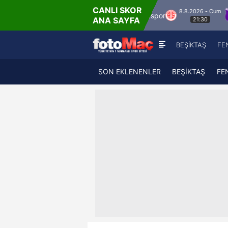
CANLI SKOR
8.8.2026 - Cum
kspor
Hesap.com Antalyaspor
Keçiörengüc
ANA SAYFA
21:30
BEŞİKTAŞ
FE
SON EKLENENLER
BEŞİKTAŞ
FE