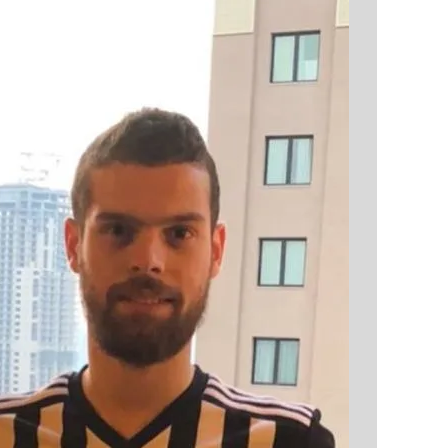
 çerezlerle ilgili bilgi almak için lütfen
tıklayınız
.