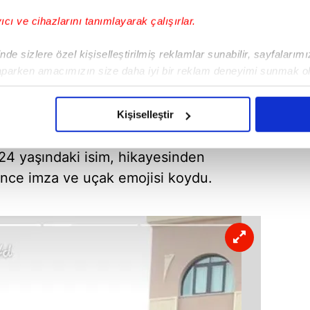
yıcı ve cihazlarını tanımlayarak çalışırlar.
de sizlere özel kişiselleştirilmiş reklamlar sunabilir, sayfalarım
aparken amacımızın size daha iyi bir reklam deneyimi sunmak ol
imizden gelen çabayı gösterdiğimizi ve bu noktada, reklamların ma
olduğunu sizlere hatırlatmak isteriz.
Kişiselleştir
çerezlere izin vermedikleri takdirde, kullanıcılara hedefli reklaml
24 yaşındaki isim, hikayesinden
abilmek için İnternet Sitemizde kendimize ve üçüncü kişilere ait 
 önce imza ve uçak emojisi koydu.
isel verileriniz işlenmekte olup gerekli olan çerezler bilgi toplum
 çerezler, sitemizin daha işlevsel kılınması ve kişiselleştirilmes
 yapılması, amaçlarıyla sınırlı olarak açık rızanız dahilinde kulla
aşağıda yer alan panel vasıtasıyla belirleyebilirsiniz. Çerezlere iliş
lgilendirme Metnimizi
ziyaret edebilirsiniz.
Korunması Kanunu uyarınca hazırlanmış Aydınlatma Metnimizi okum