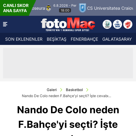
CANLI SKOR
6.8.2026 - Per
CS Universitatea Craiova 1948
FC Inter Turk
ANA SAYFA
18:00
SON EKLENENLER
BEŞİKTAŞ
FENERBAHÇE
GALATASARAY
Galeri
Basketbol
Nando De Colo neden F.Bahçe'yi seçti? İşte cevabı...
Nando De Colo neden
F.Bahçe'yi seçti? İşte