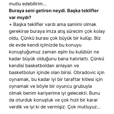
mutlu edebilirim…
kullanılmaktadır. Diğer çerezler, sitemizin daha işlevsel
Buraya seni getiren neydi. Başka teklifler
kılınması ve kişiselleştirilmesi ve sizlere yönelik
reklam/pazarlama faaliyetlerinin yapılması, amaçlarıyla
var mıydı?
sınırlı olarak açık rızanız dahilinde kullanılacaktır.
+ Başka teklifler vardı ama samimi olmak
gerekirse buraya imza atış sürecim çok kolay
Çerezlere ilişkin tercihlerinizi aşağıda yer alan panel
oldu. Çünkü burası çok büyük bir kulüp. Biz
vasıtasıyla belirleyebilirsiniz. Çerezlere ilişkin detaylı bilgi
de evde kendi içimizde bu konuyu
için Ayarlar butonuna tıklayabilir,
Çerez Bilgilendirme
konuştuğumuz zaman eşim bu kulübün ne
Metnimizi
ziyaret edebilirsiniz.
kadar büyük olduğunu bana hatırlattı. Çünkü
kendisi basketboldan anlayan ve
6698 sayılı Kişisel Verilerin Korunması Kanunu uyarınca
hazırlanmış Aydınlatma Metnimizi okumak ve sitemizde
basketbolun içinde olan birisi. Obradovic için
ilgili mevzuata uygun olarak kullanılan çerezlerle ilgili bilgi
oynamak, bu kadar iyi bir taraftar kitlesi için
almak için lütfen
tıklayınız
.
oynamak ve böyle bir oyuncu grubuyla
olmak benim kariyerime iyi gelecekti. Bunu
da oturduk konuştuk ve çok hızlı bir karar
verdik ve iyi ki de vermişiz. Çok mutluyuz…