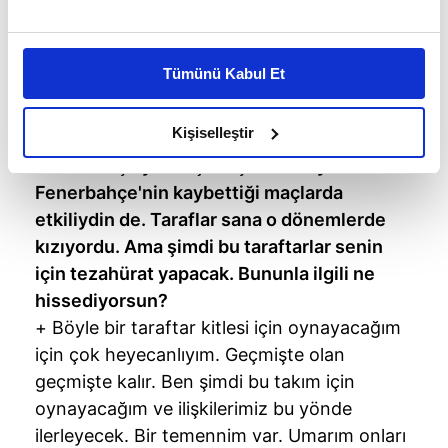
Bu çerezlere izin vermeniz halinde sizlere özel
kişiselleştirilmiş reklamlar sunabilir, sayfalarımızda sizlere
Tümünü Kabul Et
daha iyi reklam deneyimi yaşatabiliriz. Bunu yaparken
amacımızın size daha iyi bir reklam deneyimi sunmak
NANDO DE COLO
olduğunu ve sizlere en iyi içerikleri sunabilmek adına
Kişiselleştir
Daha önce İstanbul'da veya başka bir yerde
elimizden gelen çabayı gösterdiğimizi ve bu noktada,
Fenerbahçe'ye karşı birçok kez oynadın ve
reklamların maliyetlerimizi karşılamak noktasında tek gelir
Fenerbahçe'nin kaybettiği maçlarda
kalemimiz olduğunu sizlere hatırlatmak isteriz.
etkiliydin de. Taraflar sana o dönemlerde
kızıyordu. Ama şimdi bu taraftarlar senin
Her halükârda, kullanıcılar, bu çerezlere izin vermedikleri
için tezahürat yapacak. Bununla ilgili ne
takdirde, kullanıcılara hedefli reklamlar
gösterilmeyecektir."
hissediyorsun?
+ Böyle bir taraftar kitlesi için oynayacağım
Sizlere daha iyi bir hizmet sunabilmek için İnternet
için çok heyecanlıyım. Geçmişte olan
Sitemizde kendimize ve üçüncü kişilere ait çerezler
geçmişte kalır. Ben şimdi bu takım için
kullanılmaktadır. Bu çerezler vasıtasıyla çeşitli kişisel
oynayacağım ve ilişkilerimiz bu yönde
verileriniz işlenmekte olup gerekli olan çerezler bilgi
ilerleyecek. Bir temennim var. Umarım onları
toplumu hizmetlerinin sunulması amacıyla