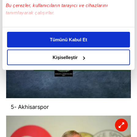
Bu çerezler, kullanıcıların tarayıcı ve cihazlarını
tanımlayarak çalışırlar.
Bu çerezlere izin vermeniz halinde sizlere özel
kişiselleştirilmiş reklamlar sunabilir, sayfalarımızda sizlere
Tümünü Kabul Et
daha iyi reklam deneyimi yaşatabiliriz. Bunu yaparken
amacımızın size daha iyi bir reklam deneyimi sunmak
olduğunu ve sizlere en iyi içerikleri sunabilmek adına
Kişiselleştir
elimizden gelen çabayı gösterdiğimizi ve bu noktada,
reklamların maliyetlerimizi karşılamak noktasında tek gelir
kalemimiz olduğunu sizlere hatırlatmak isteriz.
Her halükârda, kullanıcılar, bu çerezlere izin vermedikleri
takdirde, kullanıcılara hedefli reklamlar
5- Akhisarspor
gösterilmeyecektir."
Sizlere daha iyi bir hizmet sunabilmek için İnternet
Sitemizde kendimize ve üçüncü kişilere ait çerezler