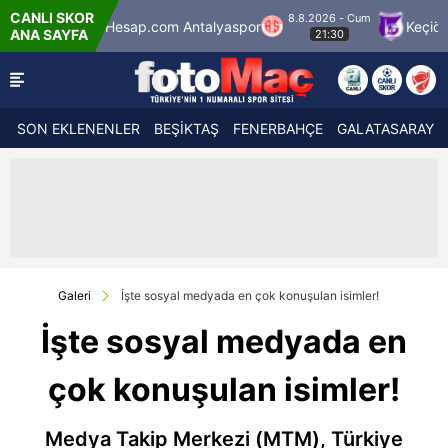
CANLI SKOR
8.8.2026 - Cum
sap.com Antalyaspor
Keçiörengücü
Alagöz 
ANA SAYFA
21:30
SON EKLENENLER
BEŞİKTAŞ
FENERBAHÇE
GALATASARAY
Galeri
İşte sosyal medyada en çok konuşulan isimler!
İşte sosyal medyada en
çok konuşulan isimler!
Medya Takip Merkezi (MTM), Türkiye