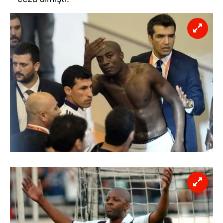
verileriniz işlenmekte olup gerekli olan çerezler bilgi
toplumu hizmetlerinin sunulması amacıyla
kullanılmaktadır. Diğer çerezler, sitemizin daha işlevsel
kılınması ve kişiselleştirilmesi ve sizlere yönelik
reklam/pazarlama faaliyetlerinin yapılması, amaçlarıyla
sınırlı olarak açık rızanız dahilinde kullanılacaktır.
Çerezlere ilişkin tercihlerinizi aşağıda yer alan panel
vasıtasıyla belirleyebilirsiniz. Çerezlere ilişkin detaylı bilgi
için Ayarlar butonuna tıklayabilir,
Çerez Bilgilendirme
Metnimizi
ziyaret edebilirsiniz.
6698 sayılı Kişisel Verilerin Korunması Kanunu uyarınca
hazırlanmış Aydınlatma Metnimizi okumak ve sitemizde
ilgili mevzuata uygun olarak kullanılan çerezlerle ilgili bilgi
almak için lütfen
tıklayınız
.