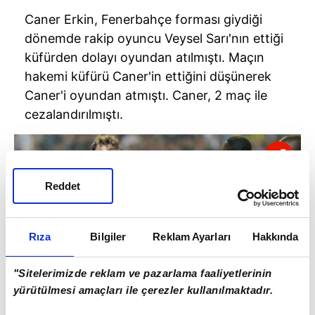
Caner Erkin, Fenerbahçe forması giydiği
dönemde rakip oyuncu Veysel Sarı'nın ettiği
küfürden dolayı oyundan atılmıştı. Maçın
hakemi küfürü Caner'in ettiğini düşünerek
Caner'i oyundan atmıştı. Caner, 2 maç ile
cezalandırılmıştı.
Reddet
Rıza
Bilgiler
Reklam Ayarları
Hakkında
"Sitelerimizde reklam ve pazarlama faaliyetlerinin
yürütülmesi amaçları ile çerezler kullanılmaktadır.
Galatasaraylı Engin Baytar, Cüneyt Çakır'ın
boğazını sıktığı için 11 maç ceza ile