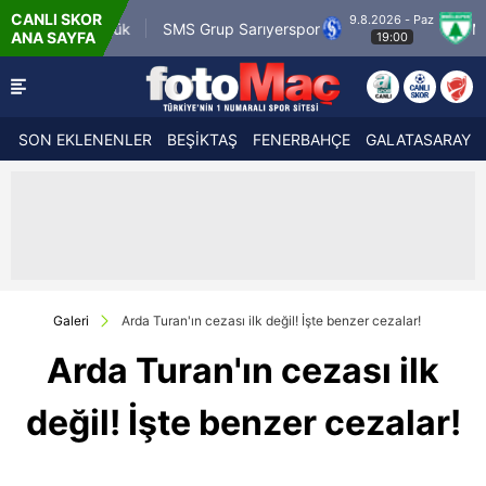
CANLI SKOR
9.8.2026 - Paz
ümrük
SMS Grup Sarıyerspor
Muğlaspor
ANA SAYFA
19:00
SON EKLENENLER
BEŞİKTAŞ
FENERBAHÇE
GALATASARAY
Galeri
Arda Turan'ın cezası ilk değil! İşte benzer cezalar!
Arda Turan'ın cezası ilk
değil! İşte benzer cezalar!